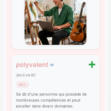
➕
polyvalent
🔊
/pɔ.li.va.lɑ̃/
ADJ.
Se dit d'une personne qui possède de
nombreuses compétences et peut
exceller dans divers domaines.