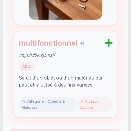
➕
multifonctionnel
🔊
/myl.ti.fɔ̃k.sjɔ.nɛl/
ADJ.
Se dit d'un objet ou d'un matériau qui
peut être utilisé à des fins variées.
📁 Catégorie：Objects &
🔖 Niveau：
Materials
Avancé