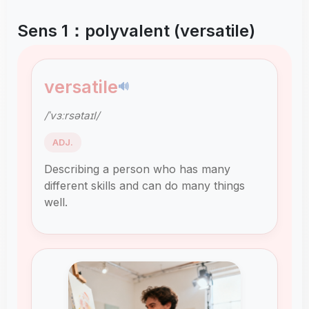
Sens 1：polyvalent (versatile)
versatile
🔊
/ˈvɜːrsətaɪl/
ADJ.
Describing a person who has many
different skills and can do many things
well.