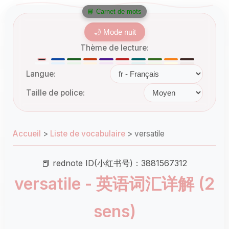
📘 Carnet de mots
🌙 Mode nuit
Thème de lecture:
Langue:
Taille de police:
Accueil
>
Liste de vocabulaire
>
versatile
📕 rednote ID(小红书号)：3881567312
versatile - 英语词汇详解 (2
sens)