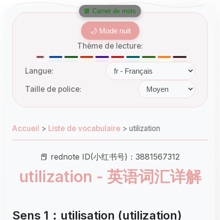
📘 Carnet de mots
🌙 Mode nuit
Thème de lecture:
Langue:
Taille de police:
Accueil
>
Liste de vocabulaire
>
utilization
📕 rednote ID(小红书号)：3881567312
utilization - 英语词汇详解
Sens 1：utilisation (utilization)