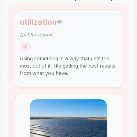
utilization
🔊
/ˌjuːtɪlaɪˈzeɪʃən/
N.
Using something in a way that gets the
most out of it, like getting the best results
from what you have.