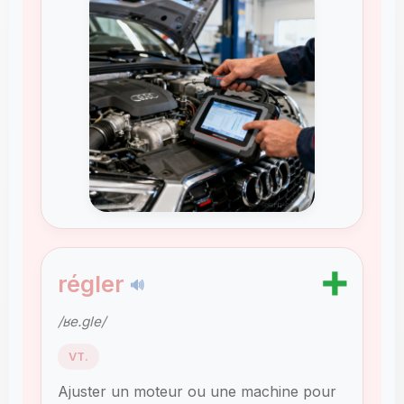
➕
régler
🔊
/ʁe.ɡle/
VT.
Ajuster un moteur ou une machine pour