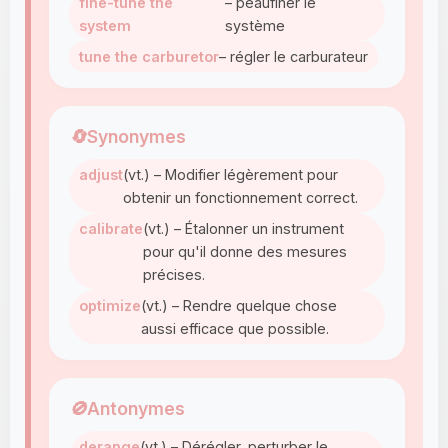
fine-tune the
– peaufiner le
system
système
tune the carburetor
– régler le carburateur
🔄
Synonymes
adjust
(vt.) – Modifier légèrement pour
obtenir un fonctionnement correct.
calibrate
(vt.) – Étalonner un instrument
pour qu'il donne des mesures
précises.
optimize
(vt.) – Rendre quelque chose
aussi efficace que possible.
🚫
Antonymes
derange
(vt.) – Dérégler, perturber le