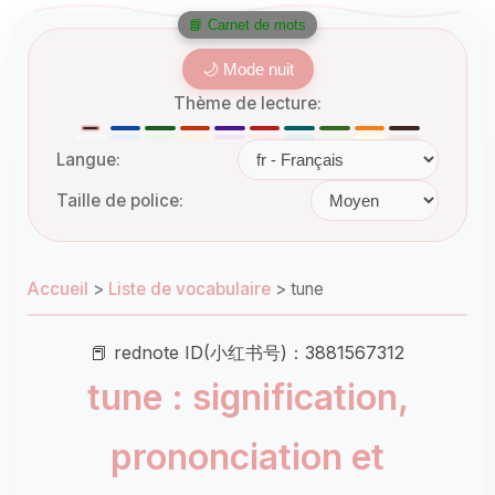
📘 Carnet de mots
🌙 Mode nuit
Thème de lecture:
Langue:
Taille de police:
Accueil
>
Liste de vocabulaire
>
tune
📕 rednote ID(小红书号)：3881567312
tune : signification,
prononciation et