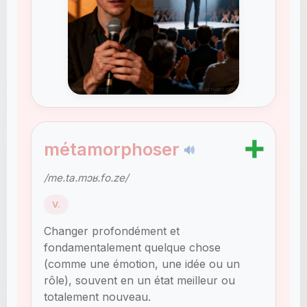
➕
métamorphoser
🔊
/me.ta.mɔʁ.fo.ze/
V.
Changer profondément et
fondamentalement quelque chose
(comme une émotion, une idée ou un
rôle), souvent en un état meilleur ou
totalement nouveau.