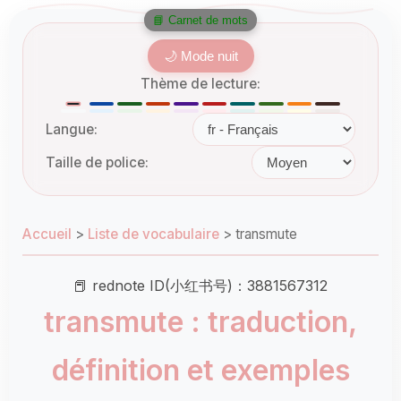
📘 Carnet de mots
🌙 Mode nuit
Thème de lecture:
Langue:
Taille de police:
Accueil
>
Liste de vocabulaire
>
transmute
📕 rednote ID(小红书号)：3881567312
transmute : traduction,
définition et exemples