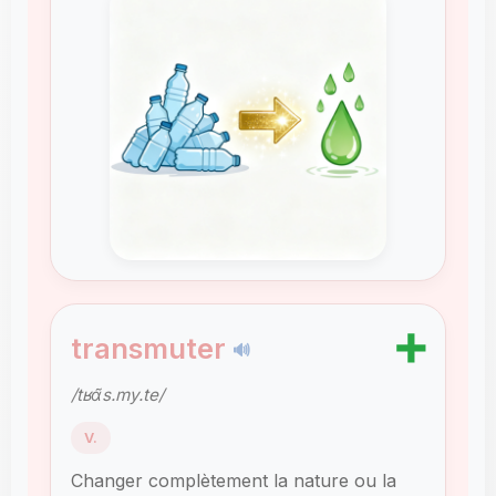
➕
transmuter
🔊
/tʁɑ̃s.my.te/
V.
Changer complètement la nature ou la