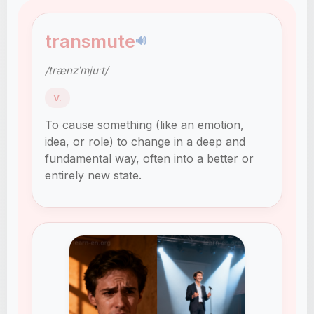
transmute
🔊
/trænzˈmjuːt/
V.
To cause something (like an emotion,
idea, or role) to change in a deep and
fundamental way, often into a better or
entirely new state.