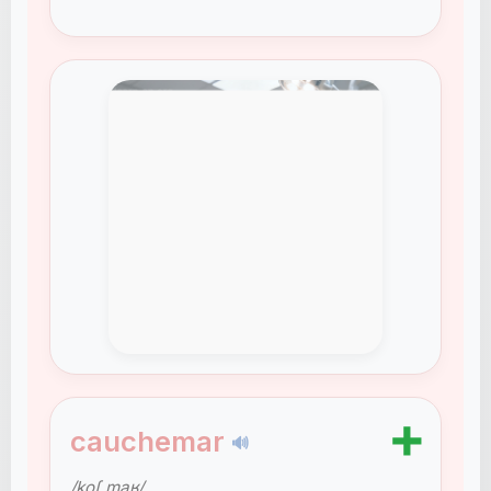
➕
cauchemar
🔊
/koʃ.maʁ/