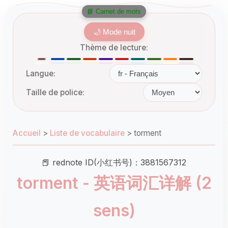
📘 Carnet de mots
🌙 Mode nuit
Thème de lecture:
Langue:
Taille de police:
Accueil
>
Liste de vocabulaire
>
torment
📕 rednote ID(小红书号)：3881567312
torment - 英语词汇详解 (2
sens)