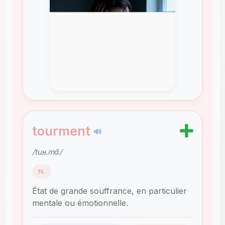
➕
tourment
🔊
/tuʁ.mɑ̃/
N.
État de grande souffrance, en particulier
mentale ou émotionnelle.