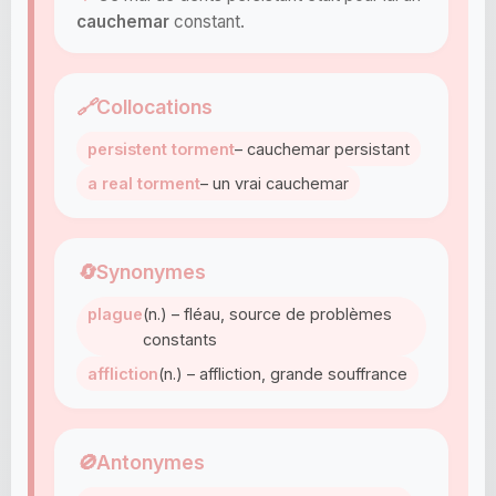
cauchemar
constant.
🔗
Collocations
persistent torment
– cauchemar persistant
a real torment
– un vrai cauchemar
🔄
Synonymes
plague
(n.) – fléau, source de problèmes
constants
affliction
(n.) – affliction, grande souffrance
🚫
Antonymes