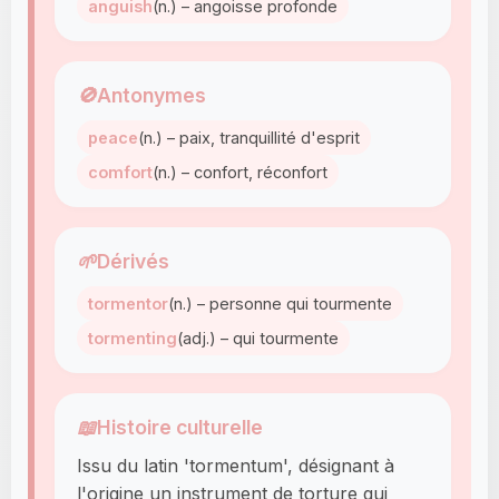
anguish
(n.) – angoisse profonde
🚫
Antonymes
peace
(n.) – paix, tranquillité d'esprit
comfort
(n.) – confort, réconfort
🌱
Dérivés
tormentor
(n.) – personne qui tourmente
tormenting
(adj.) – qui tourmente
📖
Histoire culturelle
Issu du latin 'tormentum', désignant à
l'origine un instrument de torture qui