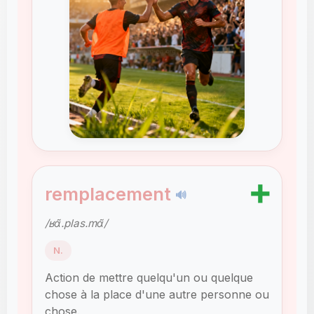
➕
remplacement
🔊
/ʁɑ̃.plas.mɑ̃/
N.
Action de mettre quelqu'un ou quelque
chose à la place d'une autre personne ou
chose.