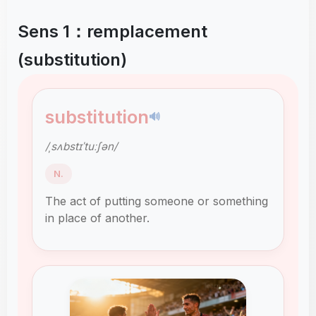
Sens 1：remplacement
(substitution)
substitution
🔊
/ˌsʌbstɪˈtuːʃən/
N.
The act of putting someone or something
in place of another.