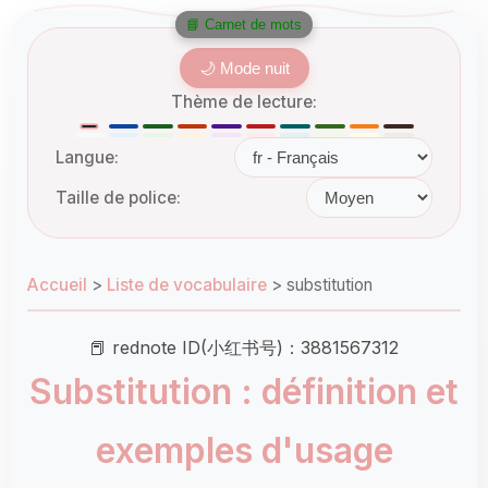
📘 Carnet de mots
🌙 Mode nuit
Thème de lecture:
Langue:
Taille de police:
Accueil
>
Liste de vocabulaire
>
substitution
📕 rednote ID(小红书号)：3881567312
Substitution : définition et
exemples d'usage