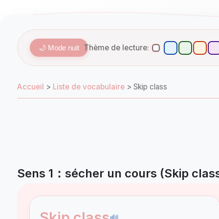
Thème de lecture:
🌙 Mode nuit
Accueil
>
Liste de vocabulaire
>
Skip class
Sens 1：sécher un cours (Skip clas
Skip class
🔊