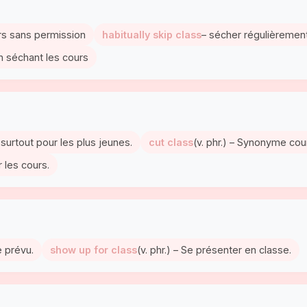
rs sans permission
habitually skip class
– sécher régulièrement
n séchant les cours
, surtout pour les plus jeunes.
cut class
(v. phr.) – Synonyme cou
r les cours.
e prévu.
show up for class
(v. phr.) – Se présenter en classe.