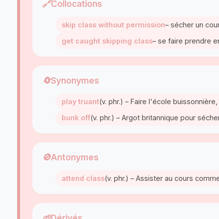
🔗
Collocations
skip class without permission
– sécher un cou
get caught skipping class
– se faire prendre e
🔄
Synonymes
play truant
(v. phr.) – Faire l'école buissonnière
bunk off
(v. phr.) – Argot britannique pour séche
🚫
Antonymes
attend class
(v. phr.) – Assister au cours comm
🌱
Dérivés