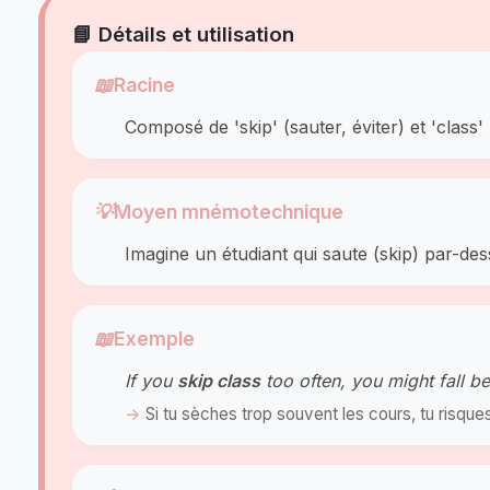
📘 Détails et utilisation
📖
Racine
Composé de 'skip' (sauter, éviter) et 'class' (
💡
Moyen mnémotechnique
Imagine un étudiant qui saute (skip) par-de
📖
Exemple
If you
skip class
too often, you might fall b
Si tu sèches trop souvent les cours, tu risqu