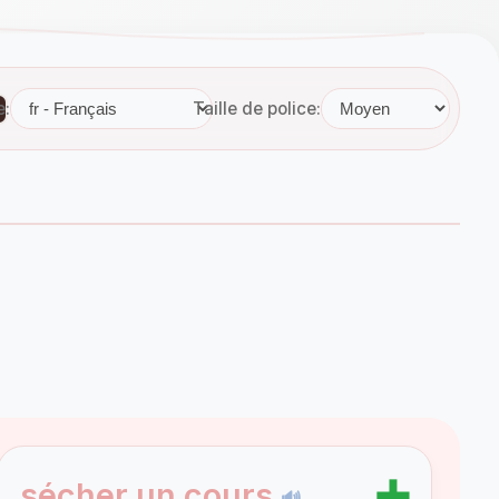
e:
Taille de police:
➕
sécher un cours
🔊