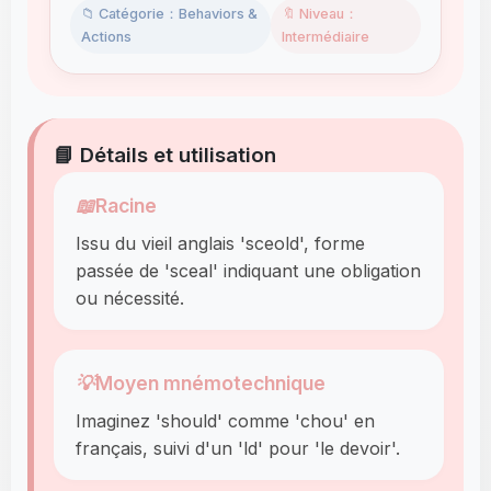
📁 Catégorie：Behaviors &
🔖 Niveau：
Actions
Intermédiaire
📘 Détails et utilisation
📖
Racine
Issu du vieil anglais 'sceold', forme
passée de 'sceal' indiquant une obligation
ou nécessité.
💡
Moyen mnémotechnique
Imaginez 'should' comme 'chou' en
français, suivi d'un 'ld' pour 'le devoir'.