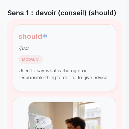
Sens 1：devoir (conseil) (should)
should
🔊
/ʃʊd/
MODAL V.
Used to say what is the right or
responsible thing to do, or to give advice.