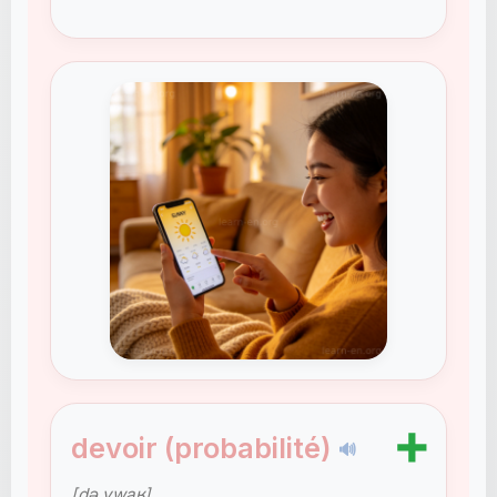
➕
devoir (probabilité)
🔊
[də.vwaʁ]