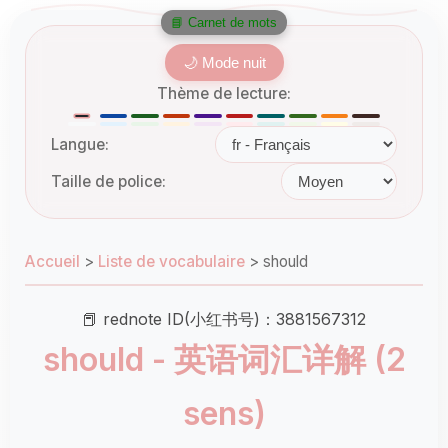
📘 Carnet de mots
🌙 Mode nuit
Thème de lecture:
Langue:
Taille de police:
Accueil
>
Liste de vocabulaire
>
should
📕 rednote ID(小红书号)：3881567312
should - 英语词汇详解 (2
sens)