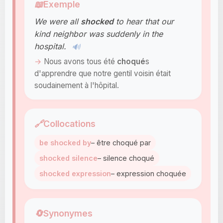
📖
Exemple
We were all
shocked
to hear that our
kind neighbor was suddenly in the
hospital.
🔊
Nous avons tous été
choqué
s
d'apprendre que notre gentil voisin était
soudainement à l'hôpital.
🔗
Collocations
be shocked by
– être choqué par
shocked silence
– silence choqué
shocked expression
– expression choquée
🔄
Synonymes