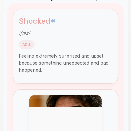
Shocked
🔊
/ʃɒkt/
ADJ.
Feeling extremely surprised and upset
because something unexpected and bad
happened.