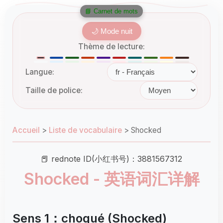
📘 Carnet de mots
🌙 Mode nuit
Thème de lecture:
Langue:
Taille de police:
Accueil
>
Liste de vocabulaire
>
Shocked
📕 rednote ID(小红书号)：3881567312
Shocked - 英语词汇详解
Sens 1：choqué (Shocked)