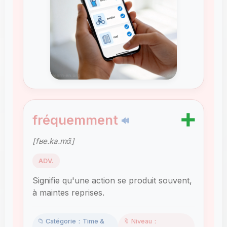
➕
fréquemment
🔊
[fʁe.ka.mɑ̃]
ADV.
Signifie qu'une action se produit souvent,
à maintes reprises.
📁 Catégorie：Time &
🔖 Niveau：