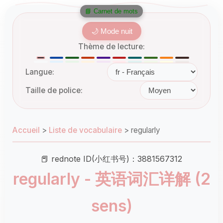
📘 Carnet de mots
🌙 Mode nuit
Thème de lecture:
Langue:
Taille de police:
Accueil
>
Liste de vocabulaire
>
regularly
📕 rednote ID(小红书号)：3881567312
regularly - 英语词汇详解 (2
sens)