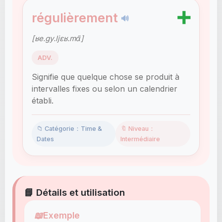
➕
régulièrement
🔊
[ʁe.ɡy.ljɛʁ.mɑ̃]
ADV.
Signifie que quelque chose se produit à
intervalles fixes ou selon un calendrier
établi.
📁 Catégorie：Time &
🔖 Niveau：
Dates
Intermédiaire
📘 Détails et utilisation
📖
Exemple