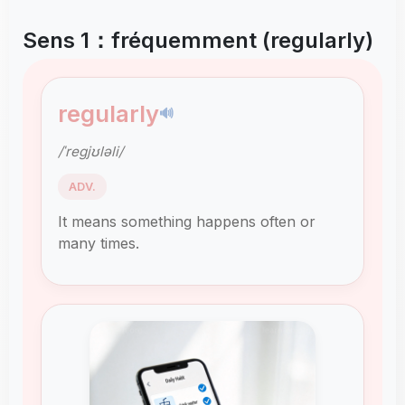
Sens 1：fréquemment (regularly)
regularly
🔊
/ˈreɡjʊləli/
ADV.
It means something happens often or
many times.