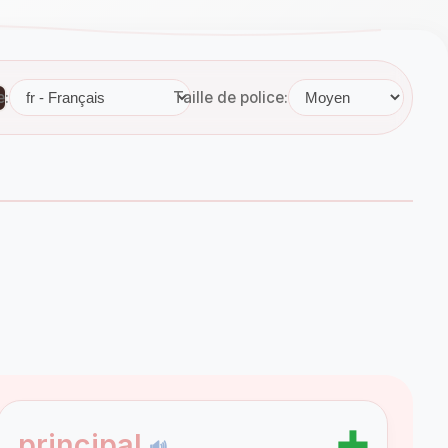
e:
Taille de police:
➕
principal
🔊