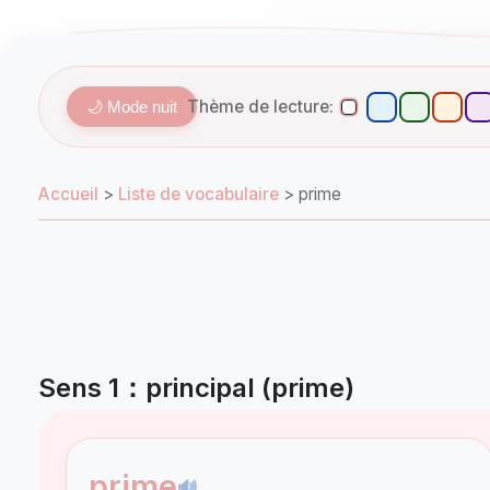
Thème de lecture:
🌙 Mode nuit
Accueil
>
Liste de vocabulaire
>
prime
Sens 1：principal (prime)
prime
🔊