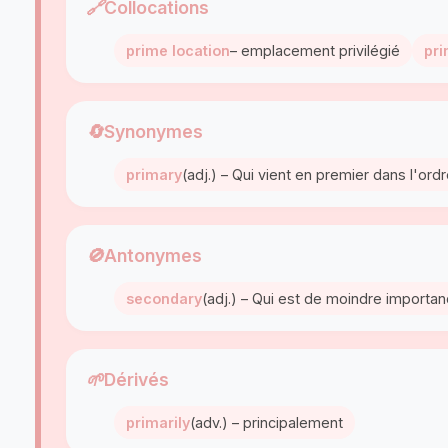
🔗
Collocations
prime location
– emplacement privilégié
pri
🔄
Synonymes
primary
(adj.) – Qui vient en premier dans l'ord
🚫
Antonymes
secondary
(adj.) – Qui est de moindre importan
🌱
Dérivés
primarily
(adv.) – principalement