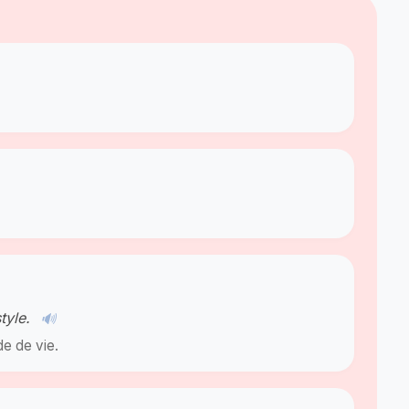
tyle.
🔊
de de vie.