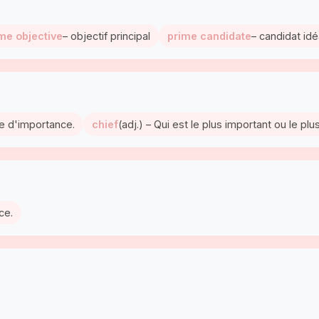
me objective
– objectif principal
prime candidate
– candidat idé
re d'importance.
chief
(adj.) – Qui est le plus important ou le plu
ce.