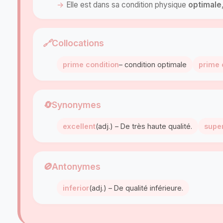
Elle est dans sa condition physique
optimal
e
🔗
Collocations
prime condition
– condition optimale
prime 
🔄
Synonymes
excellent
(adj.) – De très haute qualité.
super
🚫
Antonymes
inferior
(adj.) – De qualité inférieure.