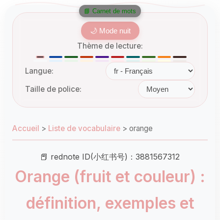
📘 Carnet de mots
🌙 Mode nuit
Thème de lecture:
Langue:
Taille de police:
Accueil
>
Liste de vocabulaire
>
orange
📕 rednote ID(小红书号)：3881567312
Orange (fruit et couleur) :
définition, exemples et