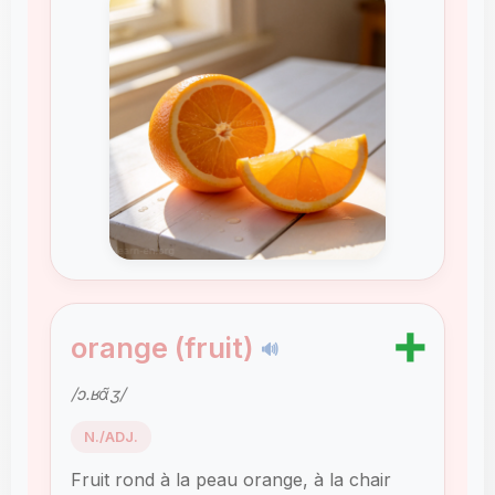
➕
orange (fruit)
🔊
/ɔ.ʁɑ̃ʒ/
N./ADJ.
Fruit rond à la peau orange, à la chair