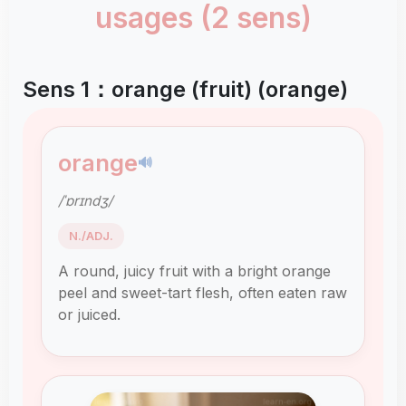
usages (2 sens)
Sens 1：orange (fruit) (orange)
orange
🔊
/ˈɒrɪndʒ/
N./ADJ.
A round, juicy fruit with a bright orange
peel and sweet-tart flesh, often eaten raw
or juiced.