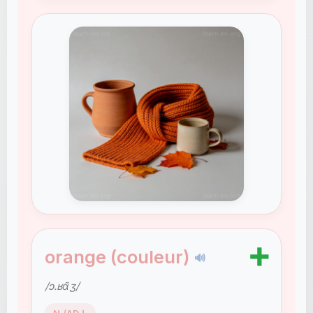
➕
orange (couleur)
🔊
/ɔ.ʁɑ̃ʒ/