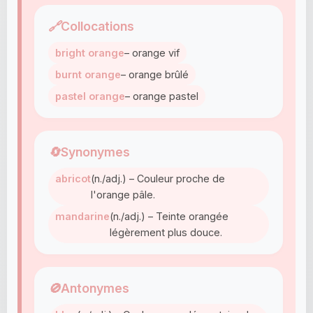
🔗
Collocations
bright orange
– orange vif
burnt orange
– orange brûlé
pastel orange
– orange pastel
🔄
Synonymes
abricot
(n./adj.) – Couleur proche de
l'orange pâle.
mandarine
(n./adj.) – Teinte orangée
légèrement plus douce.
🚫
Antonymes