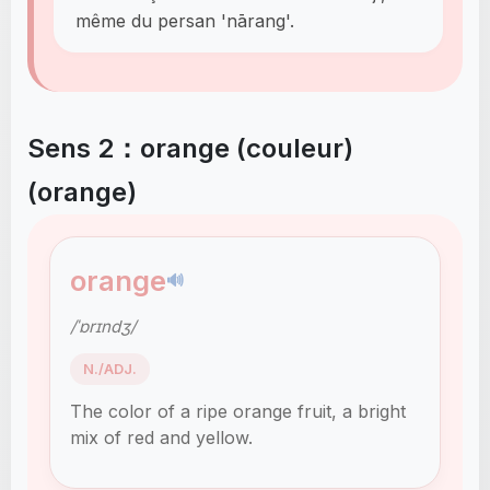
même du persan 'nārang'.
Sens 2：orange (couleur)
(orange)
orange
🔊
/ˈɒrɪndʒ/
N./ADJ.
The color of a ripe orange fruit, a bright
mix of red and yellow.