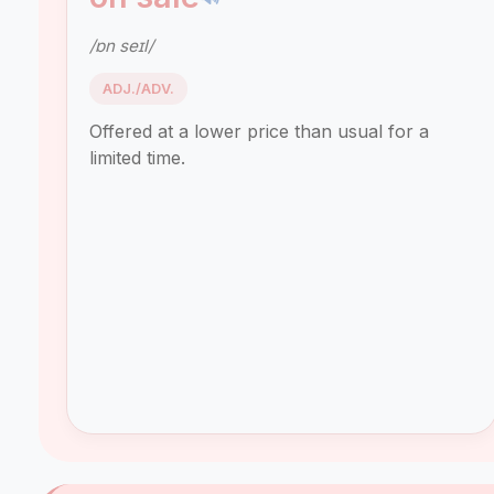
/ɒn seɪl/
ADJ./ADV.
Offered at a lower price than usual for a
limited time.