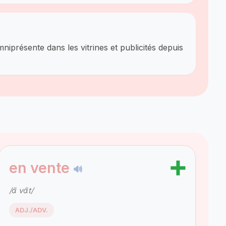
mniprésente dans les vitrines et publicités depuis
➕
en vente
🔊
/ɑ̃ vɑ̃t/
ADJ./ADV.