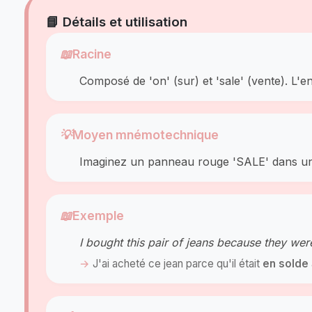
📘 Détails et utilisation
📖
Racine
Composé de 'on' (sur) et 'sale' (vente). L'e
💡
Moyen mnémotechnique
Imaginez un panneau rouge 'SALE' dans un ma
📖
Exemple
I bought this pair of jeans because they we
J'ai acheté ce jean parce qu'il était
en solde