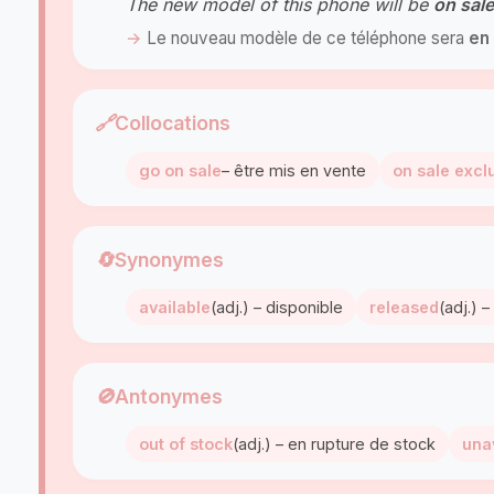
The new model of this phone will be
on sale
Le nouveau modèle de ce téléphone sera
en
🔗
Collocations
go on sale
– être mis en vente
on sale excl
🔄
Synonymes
available
(adj.) – disponible
released
(adj.) 
🚫
Antonymes
out of stock
(adj.) – en rupture de stock
una