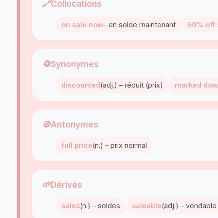
🔗
Collocations
on sale now
– en solde maintenant
50% off 
🔄
Synonymes
discounted
(adj.) – réduit (prix)
marked do
🚫
Antonymes
full price
(n.) – prix normal
🌱
Dérivés
sales
(n.) – soldes
saleable
(adj.) – vendable