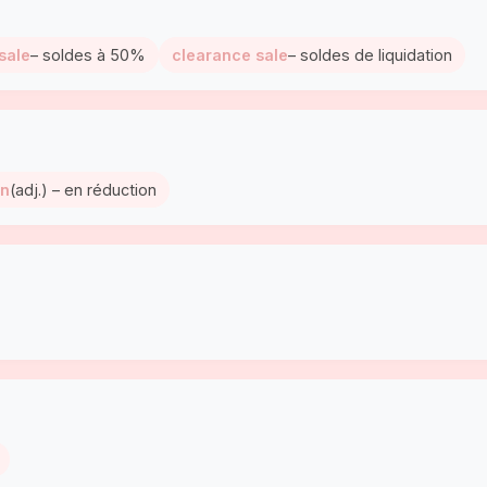
sale
– soldes à 50%
clearance sale
– soldes de liquidation
wn
(adj.) – en réduction