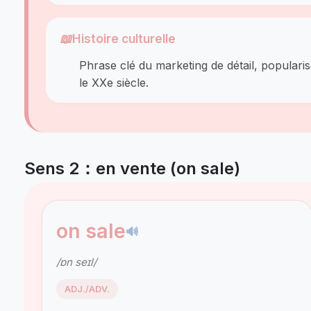
📖
Histoire culturelle
Phrase clé du marketing de détail, popularisé
le XXe siècle.
Sens 2：en vente (on sale)
on sale
🔊
/ɒn seɪl/
ADJ./ADV.