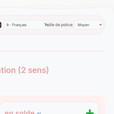
e:
Taille de police:
ation (2 sens)
➕
en solde
🔊