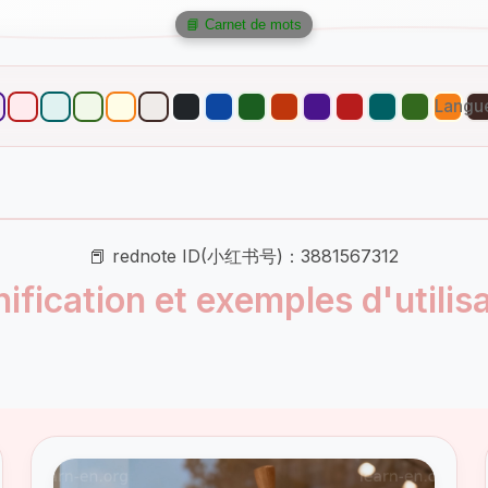
📘 Carnet de mots
Langu
📕 rednote ID(小红书号)：3881567312
nification et exemples d'utilis