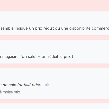
nsemble indique un prix réduit ou une disponibilité commerci
gasin : 'on sale' = on réduit le prix !
re
on sale
for half price.
🔊
à moitié prix.