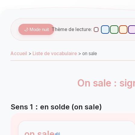
Thème de lecture:
🌙 Mode nuit
Accueil
>
Liste de vocabulaire
>
on sale
On sale : sig
Sens 1：en solde (on sale)
on sale
🔊