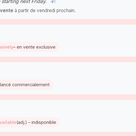
starting next Friday.
🔊
 vente
à partir de vendredi prochain.
usively
– en vente exclusive
– lancé commercialement
vailable
(adj.) – indisponible