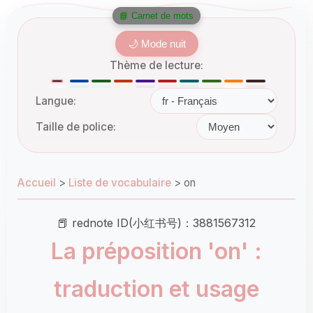
📘 Carnet de mots
🌙 Mode nuit
Thème de lecture:
Langue:
Taille de police:
Accueil
>
Liste de vocabulaire
>
on
📕 rednote ID(小红书号)：3881567312
La préposition 'on' :
traduction et usage