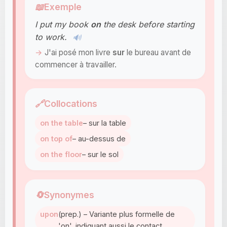
📖
Exemple
I put my book
on
the desk before starting
to work.
🔊
J'ai posé mon livre
sur
le bureau avant de
commencer à travailler.
🔗
Collocations
on the table
– sur la table
on top of
– au-dessus de
on the floor
– sur le sol
🔄
Synonymes
upon
(prep.) – Variante plus formelle de
'on', indiquant aussi le contact.