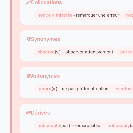
🔗
Collocations
notice a mistake
– remarquer une erreur
no
🔄
Synonymes
observe
(v.) – observer attentivement
perce
🚫
Antonymes
ignore
(v.) – ne pas prêter attention
overloo
🌱
Dérivés
noticeable
(adj.) – remarquable
noticeably
(