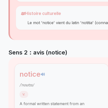
📖
Histoire culturelle
Le mot 'notice' vient du latin 'notitia' (con
Sens 2：avis (notice)
notice
🔊
/ˈnoʊtɪs/
V.
A formal written statement from an