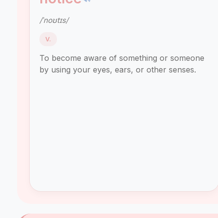
/ˈnoʊtɪs/
V.
To become aware of something or someone
by using your eyes, ears, or other senses.