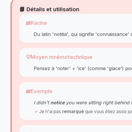
📘 Détails et utilisation
📖
Racine
Du latin 'notitia', qui signifie 'connaissance' 
💡
Moyen mnémotechnique
Pensez à 'noter' + 'ice' (comme 'glace') p
📖
Exemple
I didn't
notice
you were sitting right behind 
Je n'ai pas
remarqué
que vous étiez assis ju