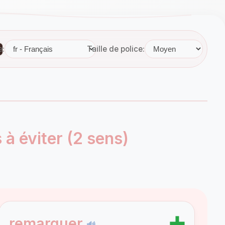
e:
Taille de police:
 à éviter (2 sens)
➕
remarquer
🔊