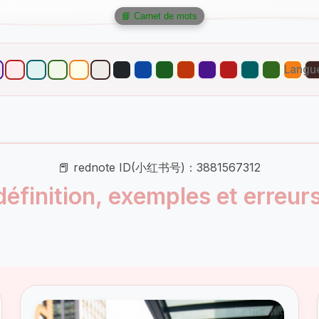
📘 Carnet de mots
Langu
📕 rednote ID(小红书号)：3881567312
définition, exemples et erreurs