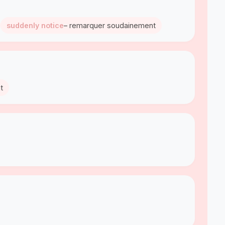
suddenly notice
– remarquer soudainement
t