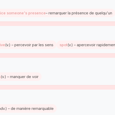
tice someone's presence
– remarquer la présence de quelqu'un
ive
(v.) – percevoir par les sens
spot
(v.) – apercevoir rapidemen
k
(v.) – manquer de voir
adv.) – de manière remarquable