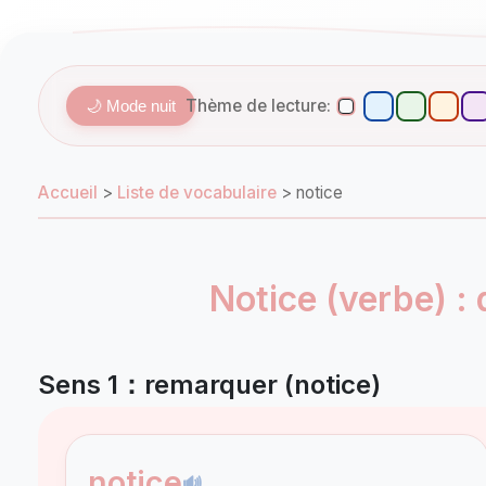
Thème de lecture:
🌙 Mode nuit
Accueil
>
Liste de vocabulaire
>
notice
Notice (verbe) : 
Sens 1：remarquer (notice)
notice
🔊