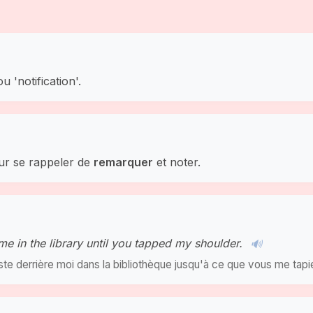
ou 'notification'.
our se rappeler de
remarquer
et noter.
me in the library until you tapped my shoulder.
🔊
ste derrière moi dans la bibliothèque jusqu'à ce que vous me tapie