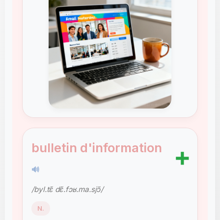
bulletin d'information
➕
🔊
/byl.tɛ̃ dɛ̃.fɔʁ.ma.sjɔ̃/
N.