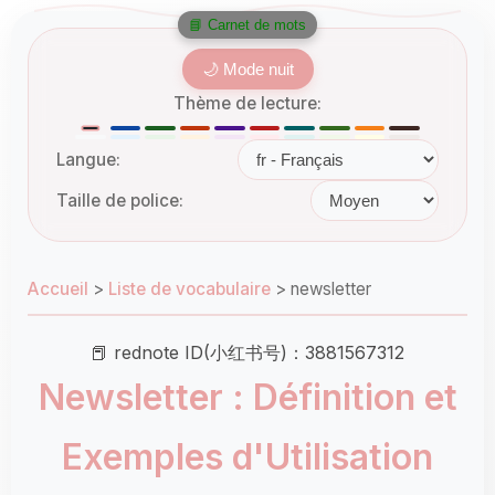
📘 Carnet de mots
🌙 Mode nuit
Thème de lecture:
Langue:
Taille de police:
Accueil
>
Liste de vocabulaire
>
newsletter
📕 rednote ID(小红书号)：3881567312
Newsletter : Définition et
Exemples d'Utilisation