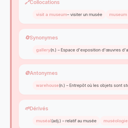
🔗
Collocations
visit a museum
– visiter un musée
museum 
🔄
Synonymes
gallery
(n.) – Espace d'exposition d'œuvres d'
🚫
Antonymes
warehouse
(n.) – Entrepôt où les objets sont s
🌱
Dérivés
muséal
(adj.) – relatif au musée
muséologie