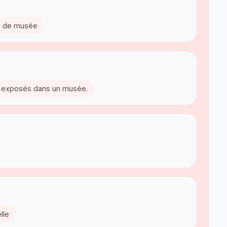
on de musée
s exposés dans un musée.
lle