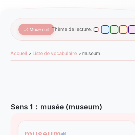
Thème de lecture:
🌙 Mode nuit
Accueil
>
Liste de vocabulaire
>
museum
Sens 1：musée (museum)
museum
🔊