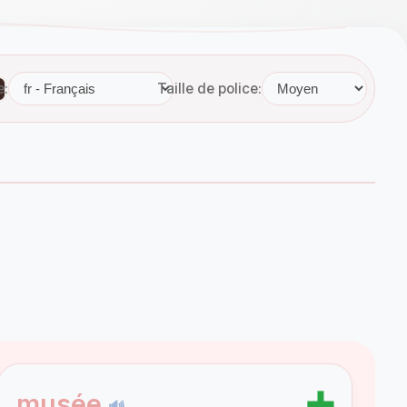
e:
Taille de police:
➕
musée
🔊