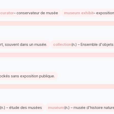
curator
– conservateur de musée
museum exhibit
– expositi
art, souvent dans un musée.
collection
(n.) – Ensemble d'objet
tockés sans exposition publique.
(n.) – étude des musées
muséum
(n.) – musée d'histoire nature