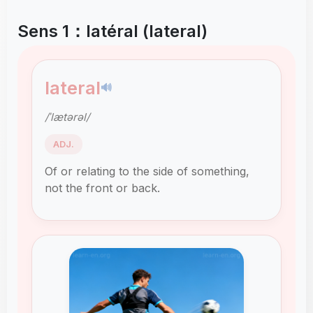
Sens 1：latéral (lateral)
lateral
🔊
/ˈlætərəl/
ADJ.
Of or relating to the side of something,
not the front or back.