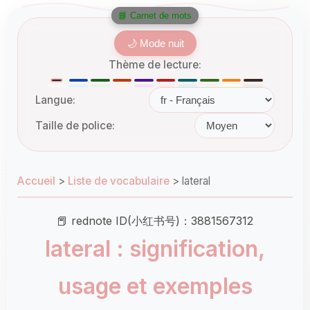
📘 Carnet de mots
🌙 Mode nuit
Thème de lecture:
Langue:
Taille de police:
Accueil
>
Liste de vocabulaire
>
lateral
📕 rednote ID(小红书号)：3881567312
lateral : signification,
usage et exemples