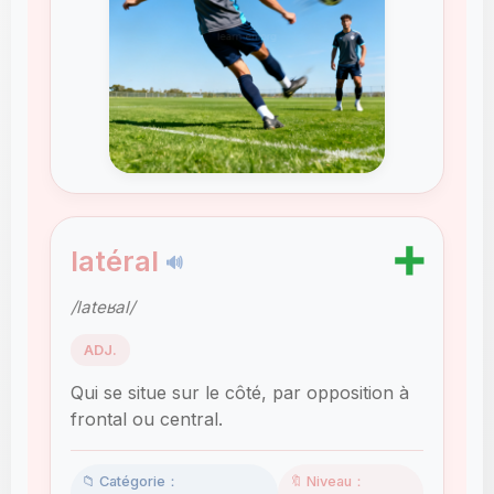
➕
latéral
🔊
/lateʁal/
ADJ.
Qui se situe sur le côté, par opposition à
frontal ou central.
📁 Catégorie：
🔖 Niveau：