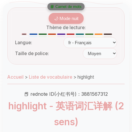
📘 Carnet de mots
🌙 Mode nuit
Thème de lecture:
Langue:
Taille de police:
Accueil
>
Liste de vocabulaire
>
highlight
📕 rednote ID(小红书号)：3881567312
highlight - 英语词汇详解 (2
sens)