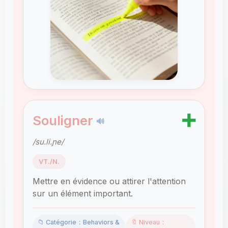
➕
Souligner
🔊
/su.li.ɲe/
VT./N.
Mettre en évidence ou attirer l'attention
sur un élément important.
📁 Catégorie：Behaviors &
🔖 Niveau：