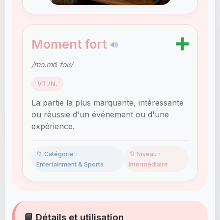
➕
Moment fort
🔊
/mɔ.mɑ̃ fɔʁ/
VT./N.
La partie la plus marquante, intéressante
ou réussie d'un événement ou d'une
expérience.
📁 Catégorie：
🔖 Niveau：
Entertainment & Sports
Intermédiaire
📘 Détails et utilisation