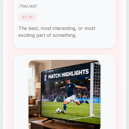
/ˈhaɪ.laɪt/
VT./N.
The best, most interesting, or most
exciting part of something.