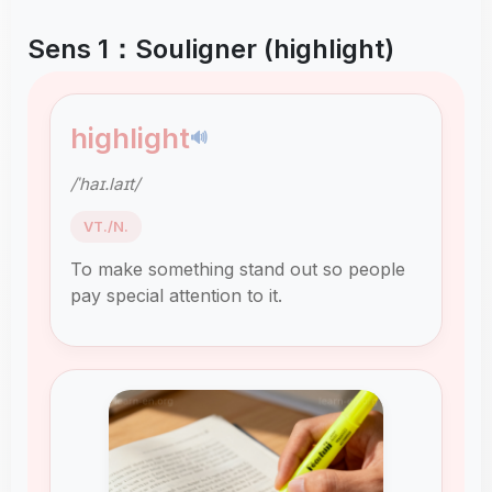
Sens 1：Souligner (highlight)
highlight
🔊
/ˈhaɪ.laɪt/
VT./N.
To make something stand out so people
pay special attention to it.