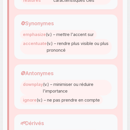
features
caractéristiques clés
🔄
Synonymes
emphasize
(v.) – mettre l'accent sur
accentuate
(v.) – rendre plus visible ou plus
prononcé
🚫
Antonymes
downplay
(v.) – minimiser ou réduire
l'importance
ignore
(v.) – ne pas prendre en compte
🌱
Dérivés