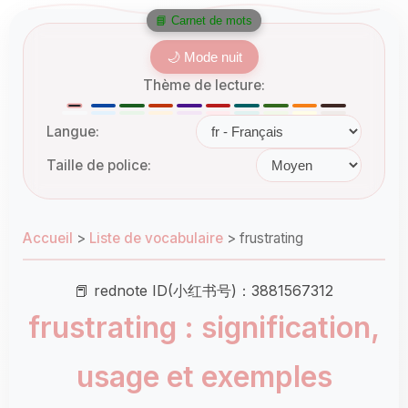
📘 Carnet de mots
🌙 Mode nuit
Thème de lecture:
Langue:
Taille de police:
Accueil
>
Liste de vocabulaire
>
frustrating
📕 rednote ID(小红书号)：3881567312
frustrating : signification,
usage et exemples