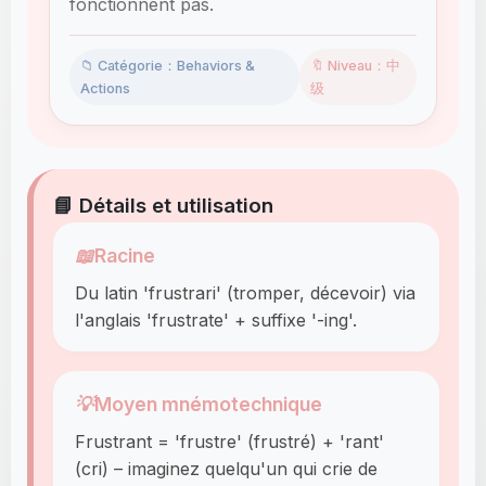
fonctionnent pas.
📁 Catégorie：Behaviors &
🔖 Niveau：中
Actions
级
📘 Détails et utilisation
📖
Racine
Du latin 'frustrari' (tromper, décevoir) via
l'anglais 'frustrate' + suffixe '-ing'.
💡
Moyen mnémotechnique
Frustrant = 'frustre' (frustré) + 'rant'
(cri) – imaginez quelqu'un qui crie de