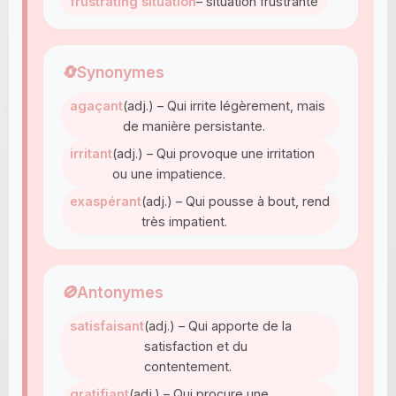
frustrating situation
– situation frustrante
🔄
Synonymes
agaçant
(adj.) – Qui irrite légèrement, mais
de manière persistante.
irritant
(adj.) – Qui provoque une irritation
ou une impatience.
exaspérant
(adj.) – Qui pousse à bout, rend
très impatient.
🚫
Antonymes
satisfaisant
(adj.) – Qui apporte de la
satisfaction et du
contentement.
gratifiant
(adj.) – Qui procure une