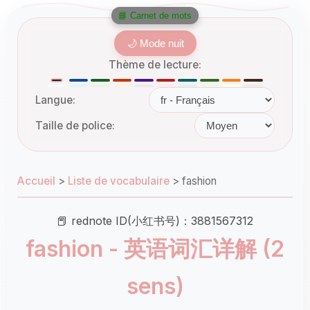
📘 Carnet de mots
🌙 Mode nuit
Thème de lecture:
Langue:
Taille de police:
Accueil
>
Liste de vocabulaire
>
fashion
📕 rednote ID(小红书号)：3881567312
fashion - 英语词汇详解 (2
sens)