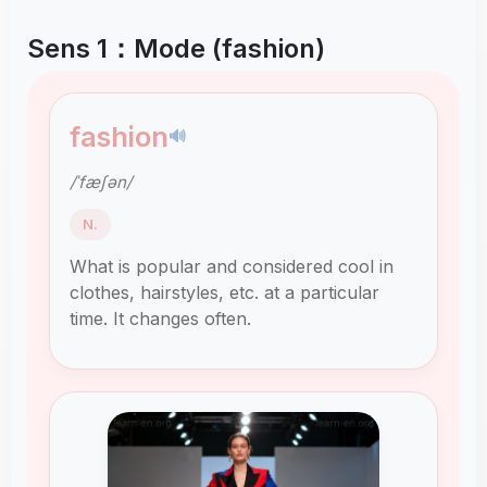
Sens 1：Mode (fashion)
fashion
🔊
/ˈfæʃən/
N.
What is popular and considered cool in
clothes, hairstyles, etc. at a particular
time. It changes often.