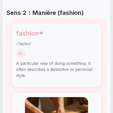
Sens 2：Manière (fashion)
fashion
🔊
/ˈfæʃən/
N.
A particular way of doing something. It
often describes a distinctive or personal
style.