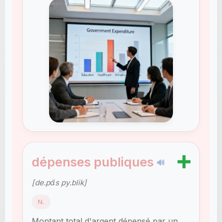
➕
dépenses publiques
🔊
[de.pɑ̃s py.blik]
N.
Montant total d'argent dépensé par un