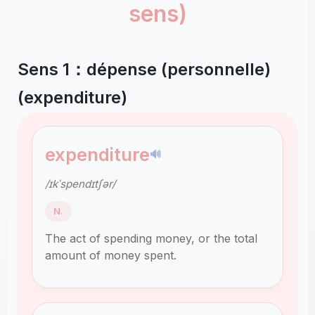
sens)
Sens 1：dépense (personnelle)
(expenditure)
expenditure
🔊
/ɪkˈspendɪtʃər/
N.
The act of spending money, or the total
amount of money spent.