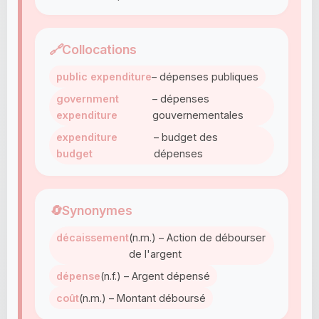
🔗
Collocations
public expenditure
– dépenses publiques
government
– dépenses
expenditure
gouvernementales
expenditure
– budget des
budget
dépenses
🔄
Synonymes
décaissement
(n.m.) – Action de débourser
de l'argent
dépense
(n.f.) – Argent dépensé
coût
(n.m.) – Montant déboursé