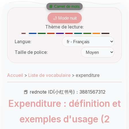
📘 Carnet de mots
🌙 Mode nuit
Thème de lecture:
Langue:
Taille de police:
Accueil
>
Liste de vocabulaire
>
expenditure
📕 rednote ID(小红书号)：3881567312
Expenditure : définition et
exemples d'usage (2