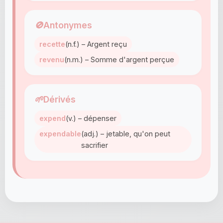
🚫
Antonymes
recette
(n.f.) – Argent reçu
revenu
(n.m.) – Somme d'argent perçue
🌱
Dérivés
expend
(v.) – dépenser
expendable
(adj.) – jetable, qu'on peut
sacrifier