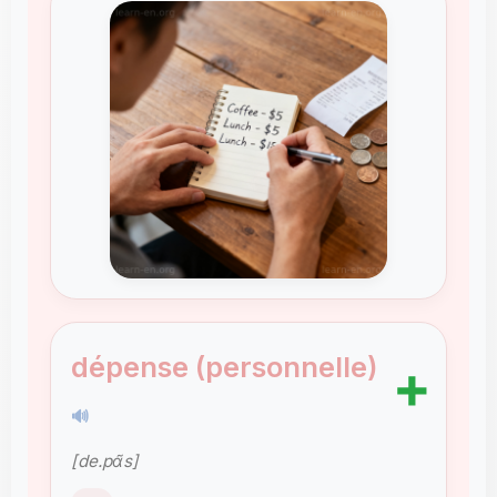
dépense (personnelle)
➕
🔊
[de.pɑ̃s]