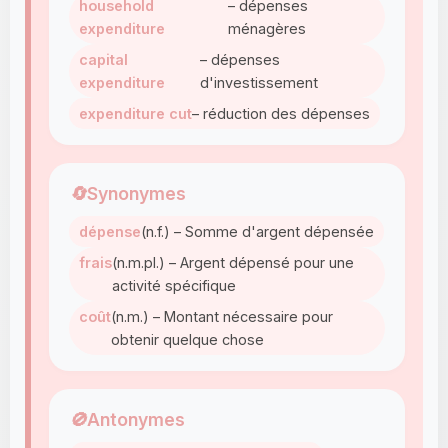
household
– dépenses
expenditure
ménagères
capital
– dépenses
expenditure
d'investissement
expenditure cut
– réduction des dépenses
🔄
Synonymes
dépense
(n.f.) – Somme d'argent dépensée
frais
(n.m.pl.) – Argent dépensé pour une
activité spécifique
coût
(n.m.) – Montant nécessaire pour
obtenir quelque chose
🚫
Antonymes