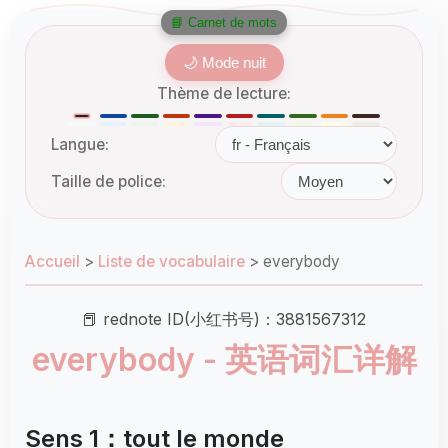
📘 Carnet de mots
🌙 Mode nuit
Thème de lecture:
Langue:
Taille de police:
Accueil
>
Liste de vocabulaire
>
everybody
📕 rednote ID(小红书号)：3881567312
everybody - 英语词汇详解
Sens 1：tout le monde