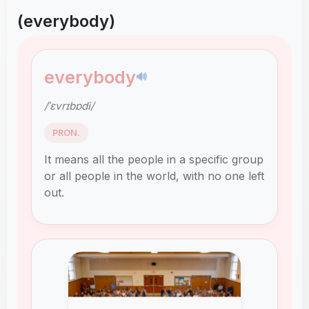
(everybody)
everybody
🔊
/ˈɛvrɪbɒdi/
PRON.
It means all the people in a specific group
or all people in the world, with no one left
out.