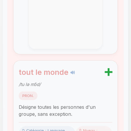
➕
tout le monde
🔊
/tu lə mɔ̃d/
PRON.
Désigne toutes les personnes d'un
groupe, sans exception.
📁 Catégorie：Language
🔖 Niveau：