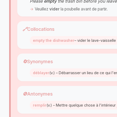
Please
empty
the trash bin before you leav
Veuillez
vider
la poubelle avant de partir.
🔗
Collocations
empty the dishwasher
– vider le lave-vaisselle
🔄
Synonymes
déblayer
(v.) – Débarrasser un lieu de ce qui l
🚫
Antonymes
remplir
(v.) – Mettre quelque chose à l'intérieur