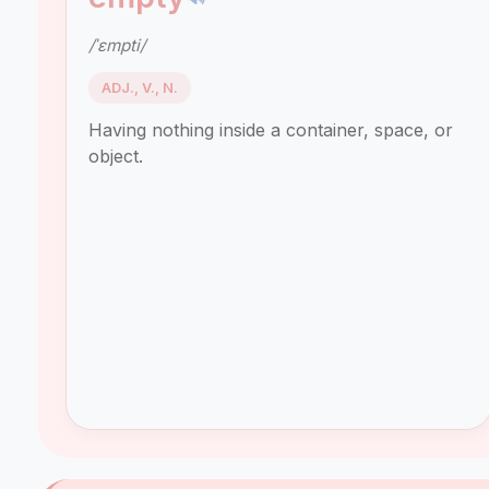
/ˈɛmpti/
ADJ., V., N.
Having nothing inside a container, space, or
object.