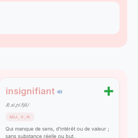
➕
insignifiant
🔊
/ɛ̃.si.ɲi.fjɑ̃/
ADJ., V., N.
Qui manque de sens, d'intérêt ou de valeur ;
sans substance réelle ou but.