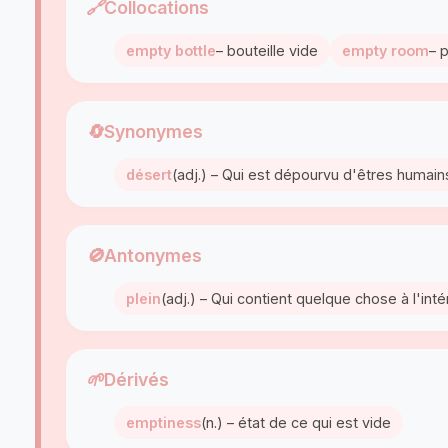
🔗
Collocations
empty bottle
– bouteille vide
empty room
– 
🔄
Synonymes
désert
(adj.) – Qui est dépourvu d'êtres humains
🚫
Antonymes
plein
(adj.) – Qui contient quelque chose à l'intér
🌱
Dérivés
emptiness
(n.) – état de ce qui est vide