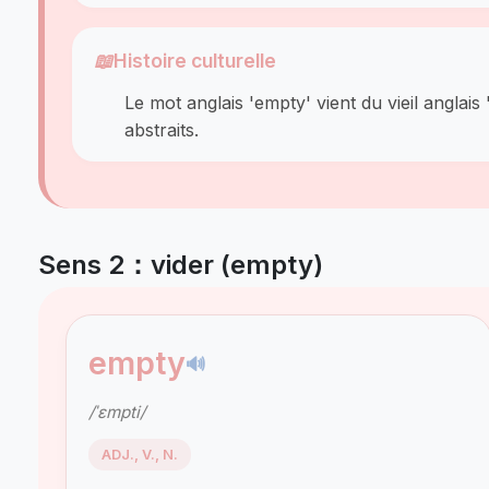
📖
Histoire culturelle
Le mot anglais 'empty' vient du vieil angla
abstraits.
Sens 2：vider (empty)
empty
🔊
/ˈɛmpti/
ADJ., V., N.