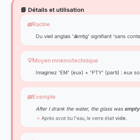
📘 Détails et utilisation
📖
Racine
Du vieil anglais 'ǣmtig' signifiant 'sans cont
💡
Moyen mnémotechnique
Imaginez 'EM' (eux) + 'PTY' (parti) : eux sont
📖
Exemple
After I drank the water, the glass was
empty
Après avoir bu l'eau, le verre était
vide
.