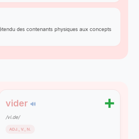
st étendu des contenants physiques aux concepts
➕
vider
🔊
/vi.de/
ADJ., V., N.