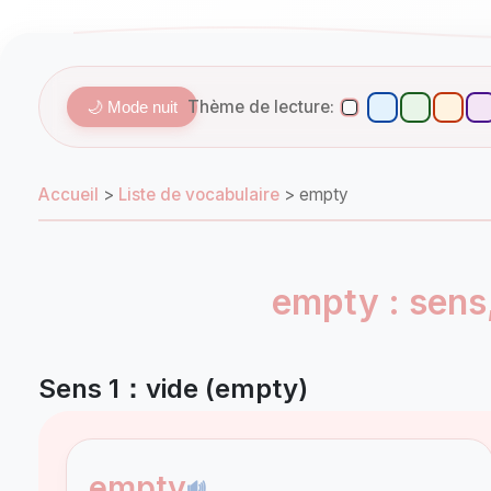
Thème de lecture:
🌙 Mode nuit
Accueil
>
Liste de vocabulaire
>
empty
empty : sens
Sens 1：vide (empty)
empty
🔊