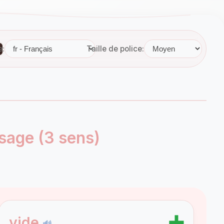
e:
Taille de police:
sage (3 sens)
➕
vide
🔊