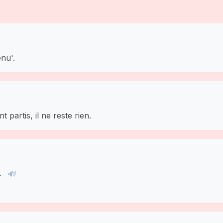
enu'.
 partis, il ne reste rien.
.
🔊