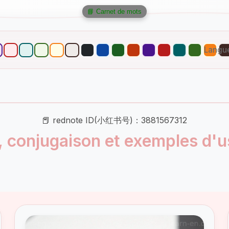
📘 Carnet de mots
Langu
📕 rednote ID(小红书号)：3881567312
, conjugaison et exemples d'u