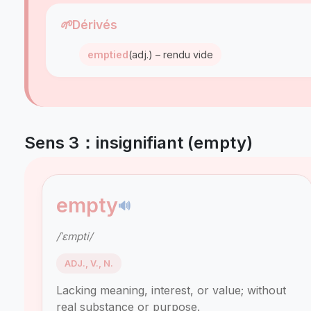
🌱
Dérivés
emptied
(adj.) – rendu vide
Sens 3：insignifiant (empty)
empty
🔊
/ˈɛmpti/
ADJ., V., N.
Lacking meaning, interest, or value; without
real substance or purpose.