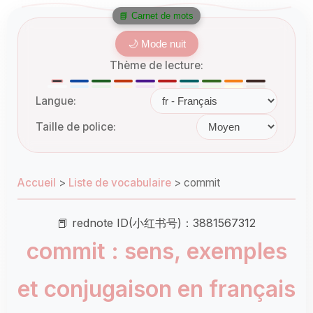
📘 Carnet de mots
🌙 Mode nuit
Thème de lecture:
Langue:
Taille de police:
Accueil
>
Liste de vocabulaire
>
commit
📕 rednote ID(小红书号)：3881567312
commit : sens, exemples
et conjugaison en français