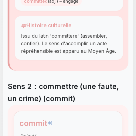
committed
(adj.) – engagé
📖
Histoire culturelle
Issu du latin 'committere' (assembler,
confier). Le sens d'accomplir un acte
répréhensible est apparu au Moyen Âge.
Sens 2：commettre (une faute,
un crime) (commit)
commit
🔊
/kəˈmɪt/