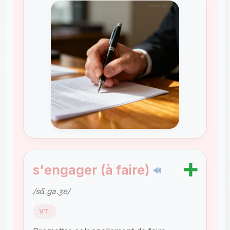
➕
s'engager (à faire)
🔊
/sɑ̃.ɡa.ʒe/
VT.