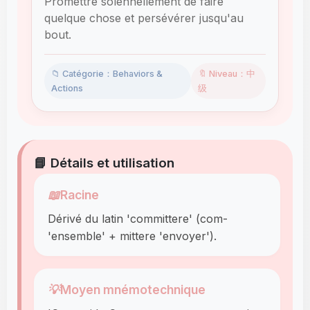
Promettre solennellement de faire
quelque chose et persévérer jusqu'au
bout.
📁 Catégorie：Behaviors &
🔖 Niveau：中
Actions
级
📘 Détails et utilisation
📖
Racine
Dérivé du latin 'committere' (com-
'ensemble' + mittere 'envoyer').
💡
Moyen mnémotechnique