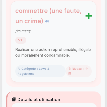
commettre (une faute,
➕
un crime)
🔊
/kɔ.mɛtʁ/
VT.
Réaliser une action répréhensible, illégale
ou moralement condamnable.
📁 Catégorie：Laws &
🔖 Niveau：中
Regulations
级
📘 Détails et utilisation