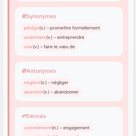
🔄
Synonymes
pledge
(v.) – promettre formellement
undertake
(v.) – entreprendre
vow
(v.) – faire le vœu de
🚫
Antonymes
neglect
(v.) – négliger
abandon
(v.) – abandonner
🌱
Dérivés
commitment
(n.) – engagement