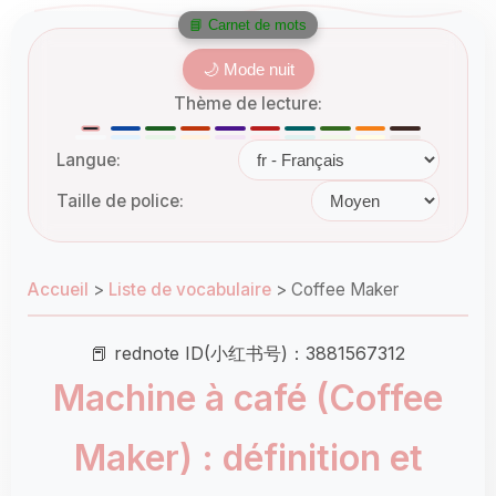
📘 Carnet de mots
🌙 Mode nuit
Thème de lecture:
Langue:
Taille de police:
Accueil
>
Liste de vocabulaire
>
Coffee Maker
📕 rednote ID(小红书号)：3881567312
Machine à café (Coffee
Maker) : définition et