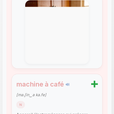
➕
machine à café
🔊
[ma.ʃin‿a ka.fe]
N