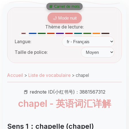
📘 Carnet de mots
🌙 Mode nuit
Thème de lecture:
Langue:
Taille de police:
Accueil
>
Liste de vocabulaire
>
chapel
📕 rednote ID(小红书号)：3881567312
chapel - 英语词汇详解
Sens 1：chapelle (chapel)