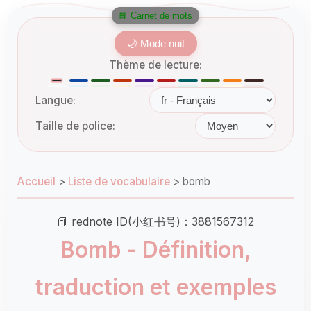
📘 Carnet de mots
🌙 Mode nuit
Thème de lecture:
Langue:
Taille de police:
Accueil
>
Liste de vocabulaire
>
bomb
📕 rednote ID(小红书号)：3881567312
Bomb - Définition,
traduction et exemples