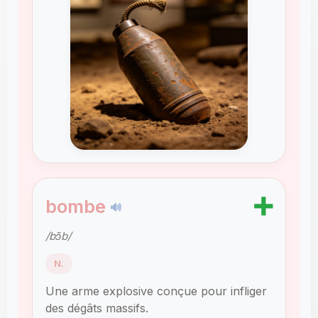
➕
bombe
🔊
/bɔ̃b/
N.
Une arme explosive conçue pour infliger
des dégâts massifs.