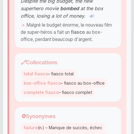
Despite the big budget, the new
superhero movie
bombed
at the box
office, losing a lot of money.
🔊
Malgré le budget énorme, le nouveau film
de super-héros a fait un
fiasco
au box-
office, perdant beaucoup d'argent.
🔗
Collocations
total fiasco
– fiasco total
box-office fiasco
– fiasco au box-office
complete fiasco
– fiasco complet
🔄
Synonymes
failure
(n.) – Manque de succès, échec