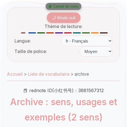
📘 Carnet de mots
🌙 Mode nuit
Thème de lecture:
Langue:
Taille de police:
Accueil
>
Liste de vocabulaire
>
archive
📕 rednote ID(小红书号)：3881567312
Archive : sens, usages et
exemples (2 sens)