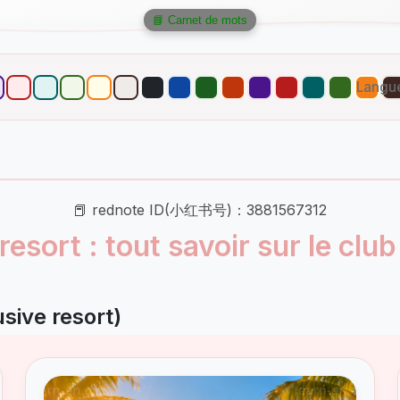
📘 Carnet de mots
Langu
📕 rednote ID(小红书号)：3881567312
 resort : tout savoir sur le clu
sive resort)