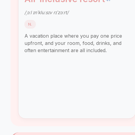
/ˌɔːl ɪnˈkluːsɪv rɪˈzɔːrt/
N.
A vacation place where you pay one price
upfront, and your room, food, drinks, and
often entertainment are all included.