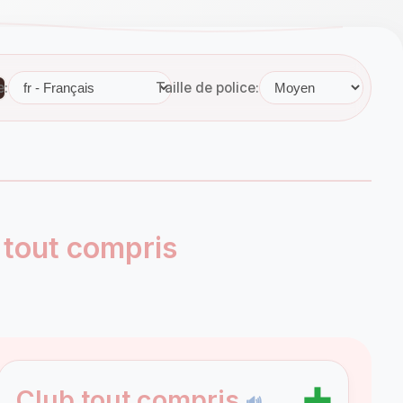
e:
Taille de police:
b tout compris
➕
Club tout compris
🔊