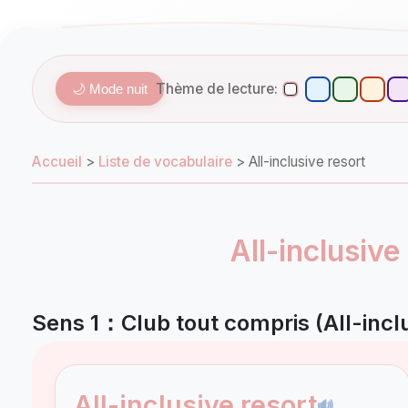
Thème de lecture:
🌙 Mode nuit
Accueil
>
Liste de vocabulaire
>
All-inclusive resort
All-inclusive
Sens 1：Club tout compris (All-inclu
All-inclusive resort
🔊