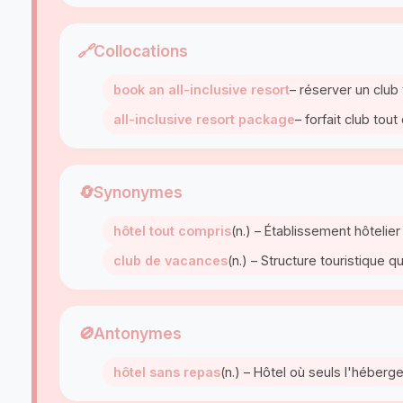
🔗
Collocations
book an all-inclusive resort
– réserver un club
all-inclusive resort package
– forfait club tou
🔄
Synonymes
hôtel tout compris
(n.) – Établissement hôteli
club de vacances
(n.) – Structure touristique
🚫
Antonymes
hôtel sans repas
(n.) – Hôtel où seuls l'héberg