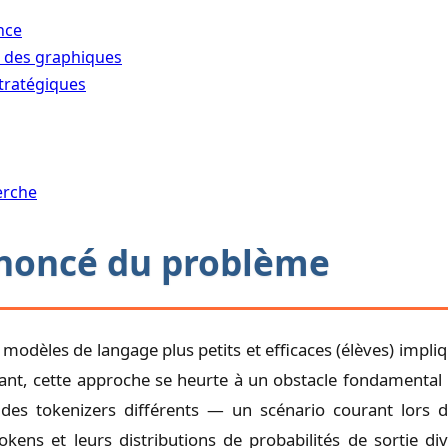
nce
n des graphiques
stratégiques
erche
Énoncé du problème
odèles de langage plus petits et efficaces (élèves) impl
ant, cette approche se heurte à un obstacle fondamental
 des tokenizers différents — un scénario courant lors 
kens et leurs distributions de probabilités de sortie div