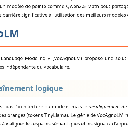
e, un modèle de pointe comme Qwen2.5-Math peut partag
rrière significative à l'utilisation des meilleurs modèles
noLM
d Language Modeling » (VocAgnoLM) propose une solutio
ces indépendante du vocabulaire.
haînement logique
st pas l'architecture du modèle, mais le
désalignement des
s oranges (tokens TinyLlama). Le génie de VocAgnoLM rési
» à « aligner les espaces sémantiques et les signaux d'appr