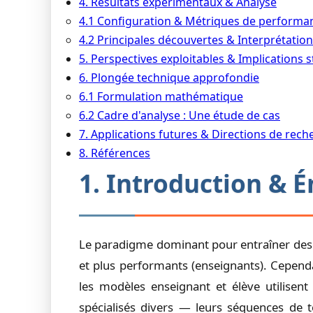
4. Résultats expérimentaux & Analyse
4.1 Configuration & Métriques de performa
4.2 Principales découvertes & Interprétatio
5. Perspectives exploitables & Implications 
6. Plongée technique approfondie
6.1 Formulation mathématique
6.2 Cadre d'analyse : Une étude de cas
7. Applications futures & Directions de rech
8. Références
1. Introduction & 
Le paradigme dominant pour entraîner des m
et plus performants (enseignants). Cepend
les modèles enseignant et élève utilisent
spécialisés divers — leurs séquences de to