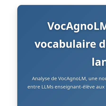
VocAgnoLM 
vocabulaire 
la
Analyse de VocAgnoLM, une nouv
entre LLMs enseignant-élève aux 