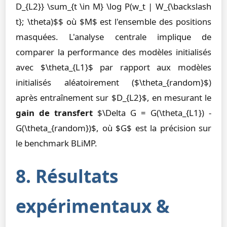
D_{L2}} \sum_{t \in M} \log P(w_t | W_{\backslash
t}; \theta)$$ où $M$ est l'ensemble des positions
masquées. L'analyse centrale implique de
comparer la performance des modèles initialisés
avec $\theta_{L1}$ par rapport aux modèles
initialisés aléatoirement ($\theta_{random}$)
après entraînement sur $D_{L2}$, en mesurant le
gain de transfert
$\Delta G = G(\theta_{L1}) -
G(\theta_{random})$, où $G$ est la précision sur
le benchmark BLiMP.
8. Résultats
expérimentaux &