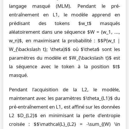
langage masqué (MLM). Pendant le pré-
entraînement en L1, le modèle apprend en
prédisant des tokens $w_t$ masqués
aléatoirement dans une séquence $W = (w_1, ...,
w_n)$, en maximisant la probabilité : $$P(w_t |
W_{\backslash t}; \theta)$$ où $\theta$ sont les
paramètres du modèle et $W_{\backslash t}$ est
la séquence avec le token à la position $t$
masqué.
Pendant l'acquisition de la L2, le modèle,
maintenant avec les paramètres $\theta_{L1}$ du
pré-entraînement en L1, est affiné sur les données
L2 $D_{L2}$ en minimisant la perte d'entropie
croisée : $$\mathcal{L}_{L2} = -\sum_{(W) \in