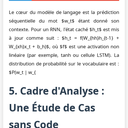
Le cœur du modèle de langage est la prédiction
séquentielle du mot $w_t$ étant donné son
contexte. Pour un RNN, l'état caché $h_t$ est mis
à jour comme suit : $h_t = f(W_{hh}h_{t-1} +
W_{xh}x_t + b_h)$, où $f$ est une activation non
linéaire (par exemple, tanh ou cellule LSTM). La
distribution de probabilité sur le vocabulaire est :
$P(w_t | w_{
5. Cadre d'Analyse :
Une Étude de Cas
sans Code