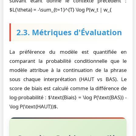
suivant étant donné le contexte précédent :
$L(\theta) = -\sum_{t=1}^{T} \log P(w_t | w_{
2.3. Métriques d'Évaluation
La préférence du modèle est quantifiée en
comparant la probabilité conditionnelle que le
modèle attribue à la continuation de la phrase
sous chaque interprétation (HAUT vs BAS). Le
score de biais est calculé comme la différence de
log-probabilité : $\text{Biais} = \log P(\text{BAS}) -
\log P(\text{HAUT})$.