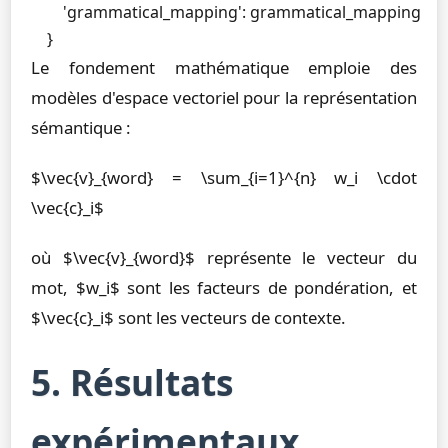
        'grammatical_mapping': grammatical_mapping

    }
Le fondement mathématique emploie des
modèles d'espace vectoriel pour la représentation
sémantique :
$\vec{v}_{word} = \sum_{i=1}^{n} w_i \cdot
\vec{c}_i$
où $\vec{v}_{word}$ représente le vecteur du
mot, $w_i$ sont les facteurs de pondération, et
$\vec{c}_i$ sont les vecteurs de contexte.
5. Résultats
expérimentaux