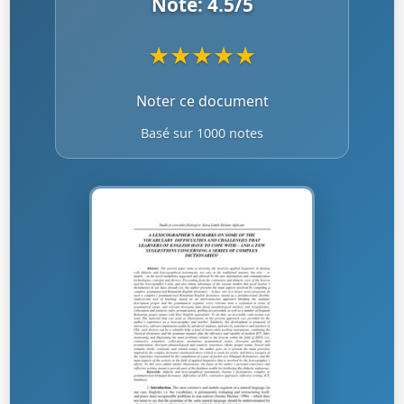
Note:
4.5
/5
★
★
★
★
★
Noter ce document
Basé sur 1000 notes