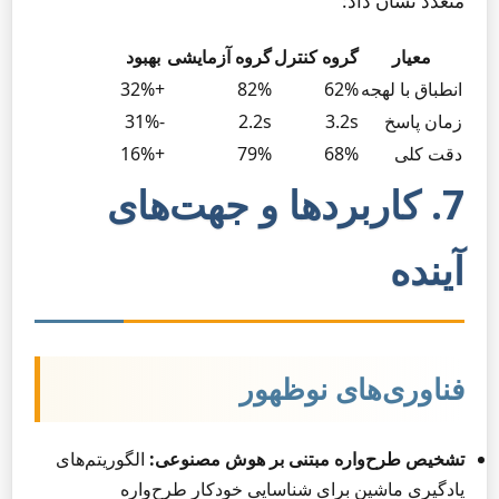
متعدد نشان داد:
معیار
گروه کنترل
گروه آزمایشی
بهبود
انطباق با لهجه
62%
82%
+32%
زمان پاسخ
3.2s
2.2s
-31%
دقت کلی
68%
79%
+16%
7. کاربردها و جهت‌های
آینده
فناوری‌های نوظهور
تشخیص طرح‌واره مبتنی بر هوش مصنوعی:
الگوریتم‌های
یادگیری ماشین برای شناسایی خودکار طرح‌واره