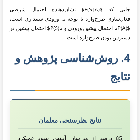
جایی که $P(S|A)$ نشان‌دهنده احتمال شرطی
فعال‌سازی طرح‌واره با توجه به ورودی شنیداری است،
$P(A)$ احتمال پیشین ورودی و $P(S)$ احتمال پیشین در
دسترس بودن طرح‌واره است.
4. روش‌شناسی پژوهش و
نتایج
نتایج نظرسنجی معلمان
85 درصد از مدرسان آیلتس بهبود عملکرد