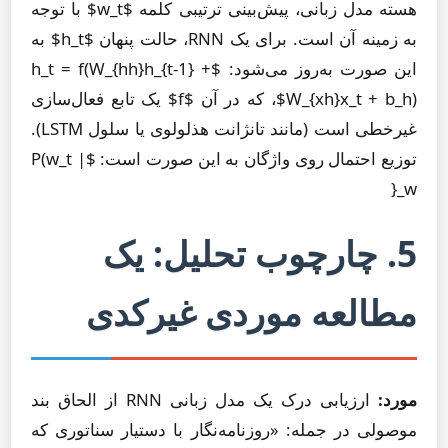
هسته مدل زبانی، پیش‌بینی ترتیبی کلمه $w_t$ با توجه
به زمینه آن است. برای یک RNN، حالت پنهان $h_t$ به
این صورت به‌روز می‌شود: $h_t = f(W_{hh}h_{t-1} +
W_{xh}x_t + b_h)$، که در آن $f$ یک تابع فعال‌سازی
غیرخطی است (مانند تانژانت هذلولوی یا سلول LSTM).
توزیع احتمال روی واژگان به این صورت است: $P(w_t |
w_{
5. چارچوب تحلیل: یک
مطالعه موردی غیرکدی
مورد:
ارزیابی درک یک مدل زبانی RNN از الحاق بند
موصولی در جمله: «روزنامه‌نگار با دستیار سناتوری که