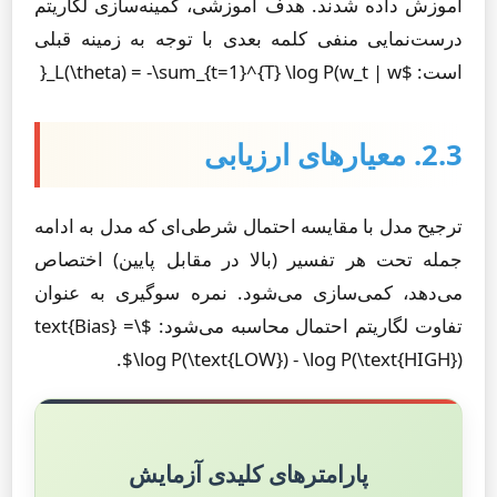
آموزش داده شدند. هدف آموزشی، کمینه‌سازی لگاریتم
درست‌نمایی منفی کلمه بعدی با توجه به زمینه قبلی
است: $L(\theta) = -\sum_{t=1}^{T} \log P(w_t | w_{
2.3. معیارهای ارزیابی
ترجیح مدل با مقایسه احتمال شرطی‌ای که مدل به ادامه
جمله تحت هر تفسیر (بالا در مقابل پایین) اختصاص
می‌دهد، کمی‌سازی می‌شود. نمره سوگیری به عنوان
تفاوت لگاریتم احتمال محاسبه می‌شود: $\text{Bias} =
\log P(\text{LOW}) - \log P(\text{HIGH})$.
پارامترهای کلیدی آزمایش