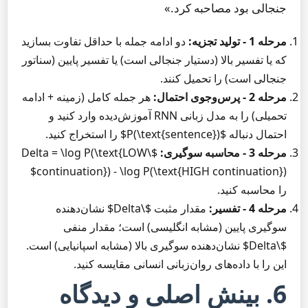
جنجالی بود مصاحبه کرد.»
مرحله 1 - تولید تجزیه:
دو ادامه جمله با حداقل تفاوت بسازید
که یا تفسیر بالا (دستیار جنجالی است) یا تفسیر پایین (سناتور
جنجالی است) را تحمیل کنند.
مرحله 2 - پرس‌وجوی احتمال:
هر جمله کامل (زمینه + ادامه
تحمیلی) را به مدل زبانی RNN آموزش‌دیده وارد کنید و
احتمال دنباله $P(\text{sentence})$ را استخراج کنید.
مرحله 3 - محاسبه سوگیری:
$\Delta = \log P(\text{LOW
continuation}) - \log P(\text{HIGH continuation})$
را محاسبه کنید.
مرحله 4 - تفسیر:
مقدار مثبت $\Delta$ نشان‌دهنده
سوگیری پایین (مشابه انگلیسی) است؛ مقدار منفی
$\Delta$ نشان‌دهنده سوگیری بالا (مشابه اسپانیایی) است.
این را با داده‌های روان‌زبانی انسانی مقایسه کنید.
6. بینش اصلی و دیدگاه