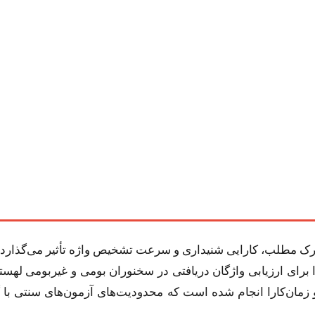
قی نوین مبتنی بر نظریه سوال-پاسخ (IRT) را برای ارزیابی واژگان دریافتی در سخنوران ب