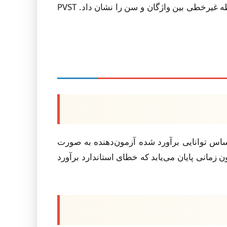
گولووین (2015) یک آزمون تطبیقی آنلاین اندازه واژگان (AoVST) برای زبان روسی توسعه داد که روایی قوی و رابطه غیرخطی بین واژگان و سن را نشان داد. PVST
یه‌ها بر اساس توانایی برآورد شده آزمون‌دهنده به صورت
 زمانی پایان می‌یابد که خطای استاندارد برآورد