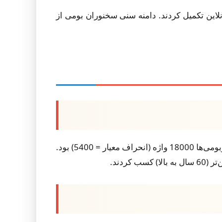
 (800 سخنور بومی لهستانی و 400 زبان‌آموز غیربومی) PVST را به صورت آنلاین تکمیل کردند. دامنه سنی سخنوران بومی از
سخنوران بومی میانگین واژگان دریافتی 45000 واژه (انحراف معیار = 8200) را نشان دادند، در حالی که میانگین غیربومی‌ها 18000 واژه (انحراف معیار = 5400) بود.