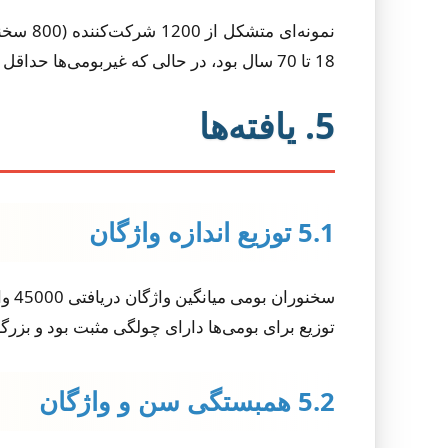
18 تا 70 سال بود، در حالی که غیربومی‌ها حداقل مهارت B1 را داشتند. میانگین زمان تکمیل آزمون 12 دقیقه بود.
5. یافته‌ها
5.1 توزیع اندازه واژگان
توزیع برای بومی‌ها دارای چولگی مثبت بود و بزرگسالان جوان (18-30 سال) نمرات بالاتری نسبت به بزرگسالان مسن‌تر
5.2 همبستگی سن و واژگان