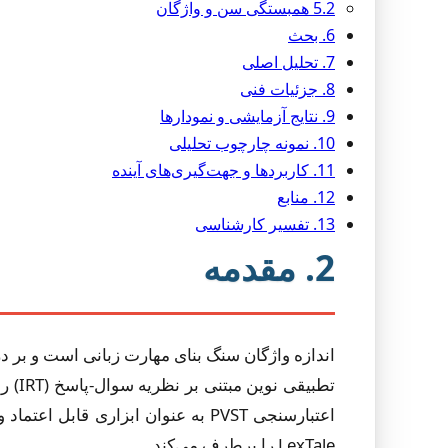
5.2 همبستگی سن و واژگان
6. بحث
7. تحلیل اصلی
8. جزئیات فنی
9. نتایج آزمایشی و نمودارها
10. نمونه چارچوب تحلیلی
11. کاربردها و جهت‌گیری‌های آینده
12. منابع
13. تفسیر کارشناسی
2. مقدمه
تطبی
LexTale را برطرف می‌کند.