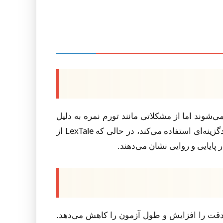
L (لمهوفر و برورسما، 2012) به طور گسترده استفاده می‌شوند اما از مشکلاتی مانند تورم نمره به دلیل
حدس زدن، عدم تکرارپذیری و تمایز ضعیف بین سطوح مهارت رنج می‌برند. VST از تشخیص مترادف به صورت چندگزینه‌ای استفاده می‌کند، در حالی که LexTale از
 پایایی و روایی نشان می‌دهند.
ی‌کند و دقت را افزایش و طول آزمون را کاهش می‌دهد.