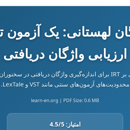
گان لهستانی: یک آزمون ت
ارزیابی واژگان دریافتی
نتایج اولیه یک آزمون تطبیقی مبتنی بر IRT برای اندازه‌گیری واژگان د
محدودیت‌های آزمون‌های سنتی مانند VST و LexTale.
learn-en.org | PDF Size: 0.6 MB
امتیاز:
/5
4.5