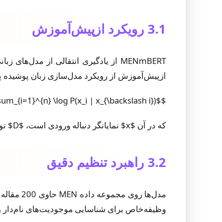
3.1 رویکرد ازپیش‌آموزش
MENmBERT از یادگیری انتقالی از مدل‌
ازپیش‌آموزش از رویکرد مدل‌سازی زبان پوشیده پی
$$L_{MLM} = -\mathbb{E}_{x \sim D} \sum_{i=1}^{n} \log P(x_i | x_{\backslash i})$$
که در آن $x$ نمایانگر دنباله ورودی است، $D$ توزیع پیکره MEN است، و $x_{\backslash i}$ دنباله‌ای را نشان می‌دهد که نشانه $i$ام در آن پوشیده شده است.
3.2 راهبرد تنظیم دقیق
وظیفه‌خاص برای شناسایی موجودیت‌های نام‌دار و ا