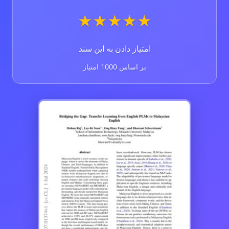
★
★
★
★
★
امتیاز دادن به این سند
بر اساس 1000 امتیاز