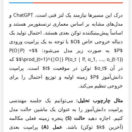
درک این مسیرها نیازمند یک لنز فنی است. ChatGPT و
مدل‌های مشابه بر اساس معماری ترنسفورمر هستند و
اساساً پیش‌بینیکننده توکن بعدی هستند. احتمال تولید یک
دنباله خروجی خاص $O$ با توجه به یک پرامپت ورودی
$P$ به صورت زیر مدل می‌شود: $$P(O|P) =
\prod_{t=1}^{|O|} P(o_t | P, o_1, ..., o_{t-1})$$ که
در آن $o_t$ توکن در موقعیت $t$ است. پرامپت
دانش‌آموز $P$ زمینه اولیه و توزیع احتمال را برای
خروجی تنظیم می‌کند.
مثال چارچوب تحلیل:
می‌توانیم یک جلسه مهندسی
پرامپت دانش‌آموز را به عنوان یک ماشین حالت مدل
کنیم. اجازه دهید
حالت (S)
پنجره زمینه فعلی مکالمه
(آخرین $k$ توکن) باشد.
عمل (A)
پرامپت بعدی