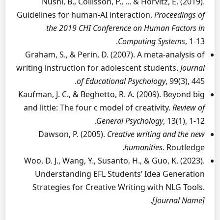
Nushi, B., Collisson, P., ... & Horvitz, E. (2019).
Guidelines for human-AI interaction.
Proceedings of
the 2019 CHI Conference on Human Factors in
Computing Systems
, 1-13.
Graham, S., & Perin, D. (2007). A meta-analysis of
writing instruction for adolescent students.
Journal
of Educational Psychology
, 99(3), 445.
Kaufman, J. C., & Beghetto, R. A. (2009). Beyond big
and little: The four c model of creativity.
Review of
General Psychology
, 13(1), 1-12.
Dawson, P. (2005).
Creative writing and the new
humanities
. Routledge.
Woo, D. J., Wang, Y., Susanto, H., & Guo, K. (2023).
Understanding EFL Students’ Idea Generation
Strategies for Creative Writing with NLG Tools.
.
[Journal Name]