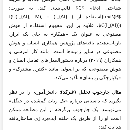
شناختی ادغام $C$ قالب‌بندی کند، به صورت:
$P(\text{استفاده از } I_{AI}) = f(U(I_{AI}, M),
C(I_{AI}))$. علاوه بر این، مفهوم استفاده از هوش
مصنوعی به عنوان یک «همکار» به جای یک ابزار،
بازتاب‌دهنده یافته‌های پژوهش همکاری انسان و هوش
مصنوعی در سایر زمینه‌ها است، مانند کار امرشی و
همکاران (۲۰۱۹) درباره دستورالعمل‌های تعامل انسان و
هوش مصنوعی، که بر اصولی مانند «کنترل مشترک» و
«یکپارچگی زمینه‌ای» تأکید می‌کند.
مثال چارچوب تحلیل (غیرکد):
دانش‌آموزی را در نظر
بگیرید که داستانی درباره «یک ربات گم‌شده در جنگل»
می‌نویسد. یک چارچوب برگرفته از این مطالعه ممکن
است او را از طریق یک حلقه ایده‌پردازی ساختاریافته
هدایت کند: