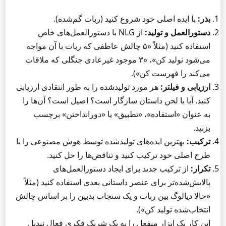
بذر:
با ایده اصلی خود شروع کنید (ربات گم‌شده).
دستورالعمل و تولید:
از NLG با دستورالعمل‌های خاص
استفاده کنید (مثلاً «۵ چالش عاطفی که ربات با آن مواجه
می‌شود تولید کن»، «۳ موجود غیرعادی جنگلی که ملاقات
می‌کند را فهرست کن»).
ارزیابی و فیلتر:
هر مورد تولیدشده را به طور انتقادی ارزیابی
کنید. آیا با لحن داستان سازگار است؟ اصیل است؟ آن‌ها را
به عنوان «استفاده»، «تطبیق» یا «دورانداختن» برچسب
بزنید.
ترکیب:
بهترین ایده‌های تولیدشده توسط هوش مصنوعی را با
طرح اصلی خود ترکیب کنید و تناقض‌ها را حل کنید.
تکرار:
از ترکیب جدید برای ایجاد دستورالعمل‌های
پالایش‌شده‌تر برای عنصر داستانی بعدی استفاده کنید (مثلاً
«حالا دیالوگ بین ربات و یک سنجاب بدبین را بر اساس چالش
انتخاب‌شده تولید کن»).
این کار یک ابزار منفعل را به یک شریک فکری فعال تبدیل