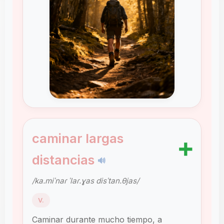
caminar largas
➕
distancias
🔊
/ka.miˈnaɾ ˈlaɾ.ɣas disˈtan.θjas/
V.
Caminar durante mucho tiempo, a