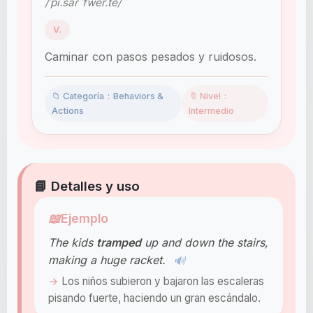
/ˈpi.saɾ ˈfwer.te/
V.
Caminar con pasos pesados y ruidosos.
📁 Categoría：Behaviors &
🔖 Nivel：
Actions
Intermedio
📘 Detalles y uso
📖
Ejemplo
The kids
tramped
up and down the stairs,
making a huge racket.
🔊
Los niños subieron y bajaron las escaleras
pisando fuerte, haciendo un gran escándalo.