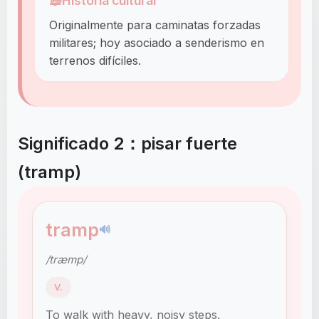
📖
Historia cultural
Originalmente para caminatas forzadas
militares; hoy asociado a senderismo en
terrenos difíciles.
Significado 2：pisar fuerte
(tramp)
tramp
🔊
/træmp/
V.
To walk with heavy, noisy steps.