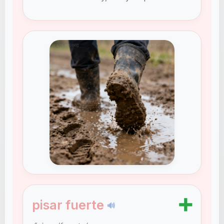
➕
pisar fuerte
🔊