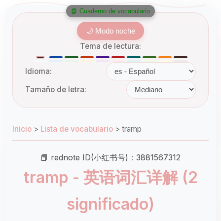
📘 Cuaderno de vocabulario
🌙 Modo noche
Tema de lectura:
Idioma:
Tamaño de letra:
Inicio
>
Lista de vocabulario
>
tramp
📕 rednote ID(小红书号)：3881567312
tramp - 英语词汇详解 (2
significado)