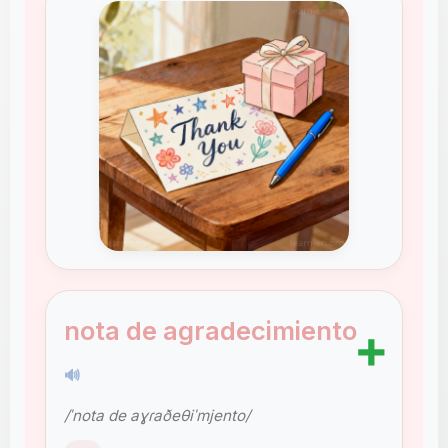
nota de agradecimiento
➕
🔊
/ˈnota de aɣɾaðeθiˈmjento/