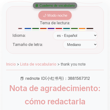
📘 Cuaderno de vocabulario
🌙 Modo noche
Tema de lectura:
Idioma:
Tamaño de letra:
Inicio
>
Lista de vocabulario
>
thank you note
📕 rednote ID(小红书号)：3881567312
Nota de agradecimiento:
cómo redactarla