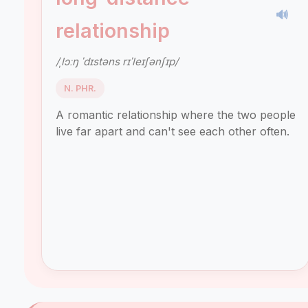
🔊
relationship
/ˌlɔːŋ ˈdɪstəns rɪˈleɪʃənʃɪp/
N. PHR.
A romantic relationship where the two people
live far apart and can't see each other often.