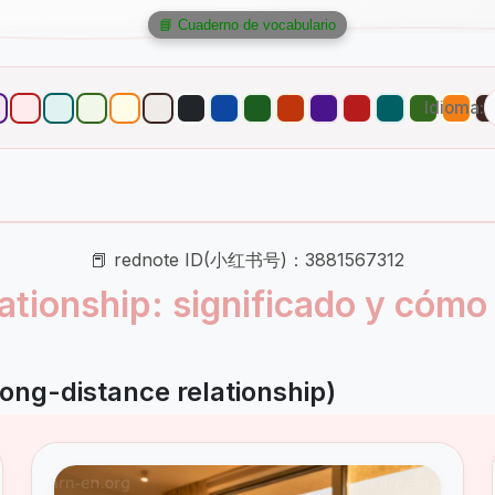
📘 Cuaderno de vocabulario
Idioma:
📕 rednote ID(小红书号)：3881567312
ationship: significado y cómo
long-distance relationship)