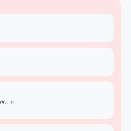
ht.
🔊