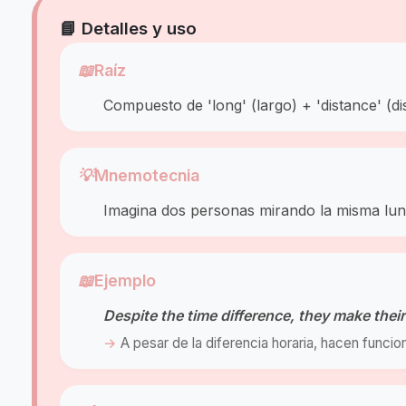
📘 Detalles y uso
📖
Raíz
Compuesto de 'long' (largo) + 'distance' (dista
💡
Mnemotecnia
Imagina dos personas mirando la misma luna
📖
Ejemplo
Despite the time difference, they make their
A pesar de la diferencia horaria, hacen funcio