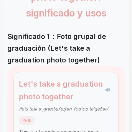
significado y usos
Significado 1：Foto grupal de
graduación (Let's take a
graduation photo together)
Let's take a graduation
🔊
photo together
/lets teɪk ə ˌɡrædʒuˈeɪʃən ˈfoʊtoʊ təˈɡeðər/
PHR.
This is a friendly suggestion to invite