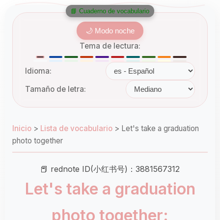
📘 Cuaderno de vocabulario
🌙 Modo noche
Tema de lectura:
Idioma:
Tamaño de letra:
Inicio
>
Lista de vocabulario
>
Let's take a graduation
photo together
📕 rednote ID(小红书号)：3881567312
Let's take a graduation
photo together: