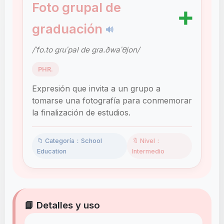
Foto grupal de
➕
graduación
🔊
/ˈfo.to ɡɾuˈpal de ɡɾa.ðwaˈθjon/
PHR.
Expresión que invita a un grupo a
tomarse una fotografía para conmemorar
la finalización de estudios.
📁 Categoría：School
🔖 Nivel：
Education
Intermedio
📘 Detalles y uso