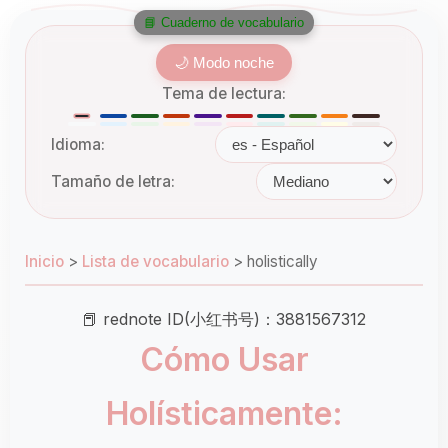
📘 Cuaderno de vocabulario
🌙 Modo noche
Tema de lectura:
Idioma:
Tamaño de letra:
Inicio
>
Lista de vocabulario
>
holistically
📕 rednote ID(小红书号)：3881567312
Cómo Usar
Holísticamente: