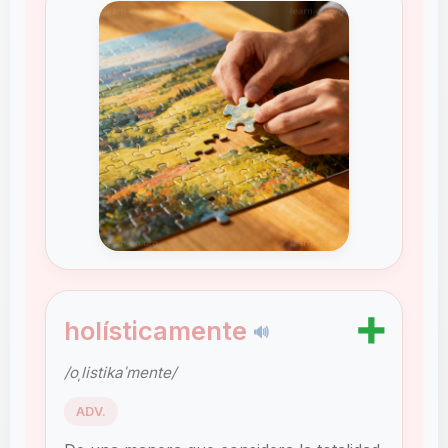
➕
holísticamente
🔊
/oˌlistikaˈmente/
ADV.