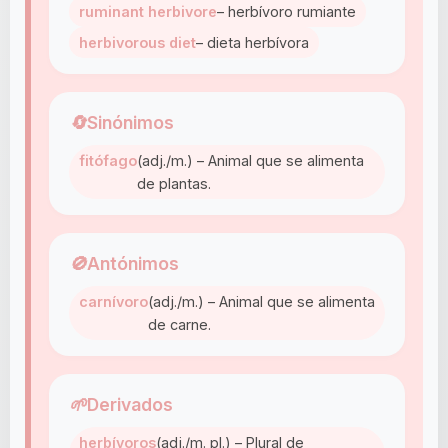
ruminant herbivore
– herbívoro rumiante
herbivorous diet
– dieta herbívora
🔄
Sinónimos
fitófago
(adj./m.) – Animal que se alimenta
de plantas.
🚫
Antónimos
carnívoro
(adj./m.) – Animal que se alimenta
de carne.
🌱
Derivados
herbívoros
(adj./m. pl.) – Plural de