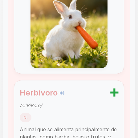
➕
Herbívoro
🔊
/eɾˈβiβoɾo/
N.
Animal que se alimenta principalmente de
plantas, como hierba, hojas o frutos, y