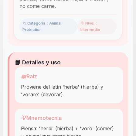
no come carne.
📁 Categoría：Animal
🔖 Nivel：
Protection
Intermedio
📘 Detalles y uso
📖
Raíz
Proviene del latín 'herba' (hierba) y
'vorare' (devorar).
💡
Mnemotecnia
Piensa: 'herbi' (hierba) + 'voro' (comer)