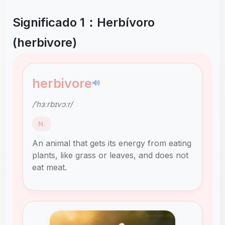
Significado 1：Herbívoro
(herbivore)
herbivore
🔊
/ˈhɜːrbɪvɔːr/
N.
An animal that gets its energy from eating
plants, like grass or leaves, and does not
eat meat.