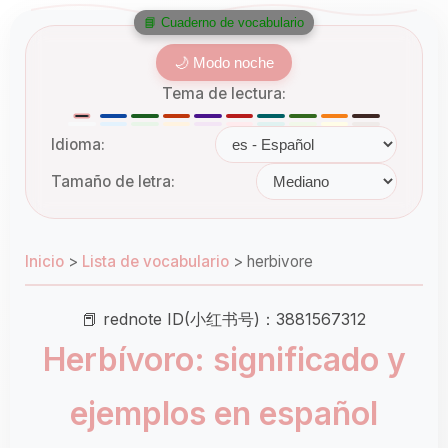
📘 Cuaderno de vocabulario
🌙 Modo noche
Tema de lectura:
Idioma:
Tamaño de letra:
Inicio
>
Lista de vocabulario
>
herbivore
📕 rednote ID(小红书号)：3881567312
Herbívoro: significado y
ejemplos en español