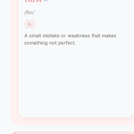
/flɔː/
N.
A small mistake or weakness that makes
something not perfect.