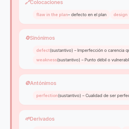
🔗
Colocaciones
flaw in the plan
– defecto en el plan
design 
🔄
Sinónimos
defect
(sustantivo) – Imperfección o carencia qu
weakness
(sustantivo) – Punto débil o vulnerabl
🚫
Antónimos
perfection
(sustantivo) – Cualidad de ser perfe
🌱
Derivados