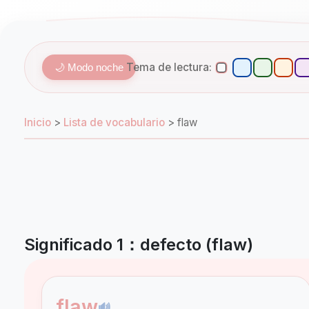
Tema de lectura:
🌙 Modo noche
Inicio
>
Lista de vocabulario
>
flaw
Significado 1：defecto (flaw)
flaw
🔊