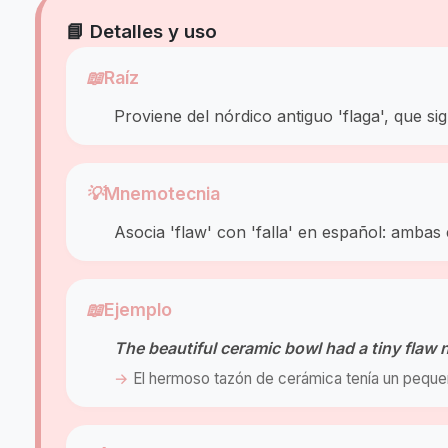
📘 Detalles y uso
📖
Raíz
Proviene del nórdico antiguo 'flaga', que sig
💡
Mnemotecnia
Asocia 'flaw' con 'falla' en español: ambas 
📖
Ejemplo
The beautiful ceramic bowl had a tiny flaw n
El hermoso tazón de cerámica tenía un pequ