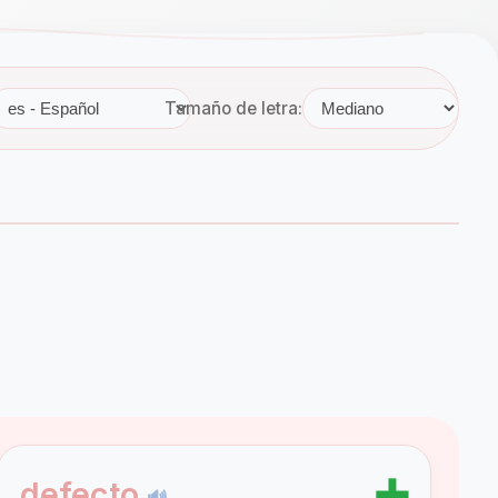
Tamaño de letra:
➕
defecto
🔊