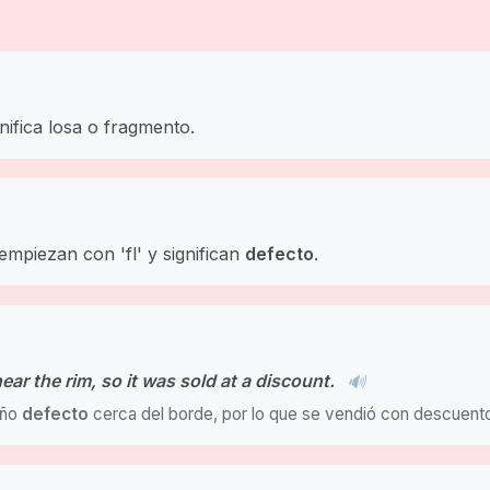
nifica losa o fragmento.
empiezan con 'fl' y significan
defecto
.
ear the rim, so it was sold at a discount.
🔊
eño
defecto
cerca del borde, por lo que se vendió con descuent