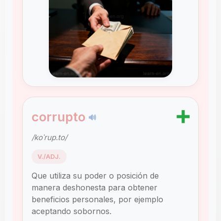
➕
corrupto
🔊
/koˈrup.to/
V./ADJ.
Que utiliza su poder o posición de
manera deshonesta para obtener
beneficios personales, por ejemplo
aceptando sobornos.