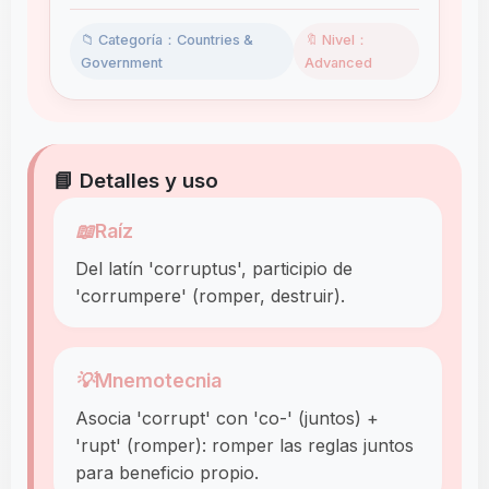
📁 Categoría：Countries &
🔖 Nivel：
Government
Advanced
📘 Detalles y uso
📖
Raíz
Del latín 'corruptus', participio de
'corrumpere' (romper, destruir).
💡
Mnemotecnia
Asocia 'corrupt' con 'co-' (juntos) +
'rupt' (romper): romper las reglas juntos
para beneficio propio.