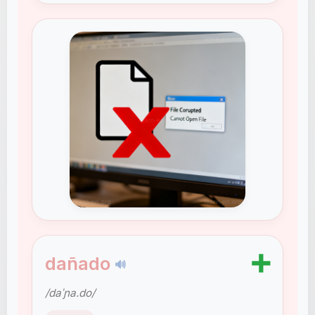
➕
dañado
🔊
/daˈɲa.do/