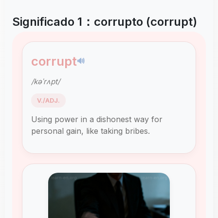
Significado 1：corrupto (corrupt)
corrupt
🔊
/kəˈrʌpt/
V./ADJ.
Using power in a dishonest way for
personal gain, like taking bribes.