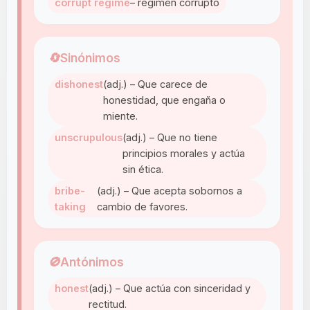
corrupt regime
– régimen corrupto
🔄
Sinónimos
dishonest
(adj.) – Que carece de
honestidad, que engaña o
miente.
unscrupulous
(adj.) – Que no tiene
principios morales y actúa
sin ética.
bribe-
(adj.) – Que acepta sobornos a
taking
cambio de favores.
🚫
Antónimos
honest
(adj.) – Que actúa con sinceridad y
rectitud.