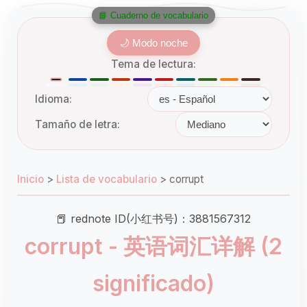
📘 Cuaderno de vocabulario
🌙 Modo noche
Tema de lectura:
Idioma:
Tamaño de letra:
Inicio
>
Lista de vocabulario
>
corrupt
📕 rednote ID(小红书号)：3881567312
corrupt - 英语词汇详解 (2
significado)