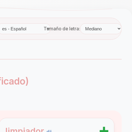
Tamaño de letra:
ficado)
➕
limpiador
🔊