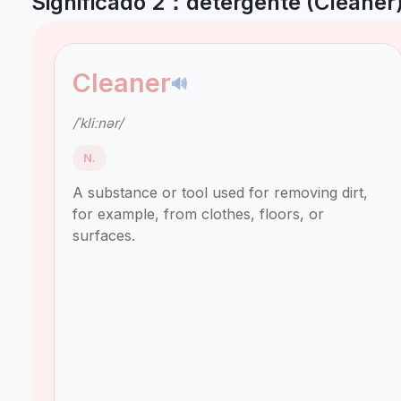
Significado 2：detergente (Cleaner
Cleaner
🔊
/ˈkliːnər/
N.
A substance or tool used for removing dirt,
for example, from clothes, floors, or
surfaces.