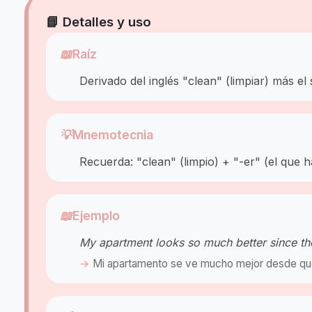
📘 Detalles y uso
📖
Raíz
Derivado del inglés "clean" (limpiar) más el 
💡
Mnemotecnia
Recuerda: "clean" (limpio) + "-er" (el que h
📖
Ejemplo
My apartment looks so much better since t
Mi apartamento se ve mucho mejor desde qu