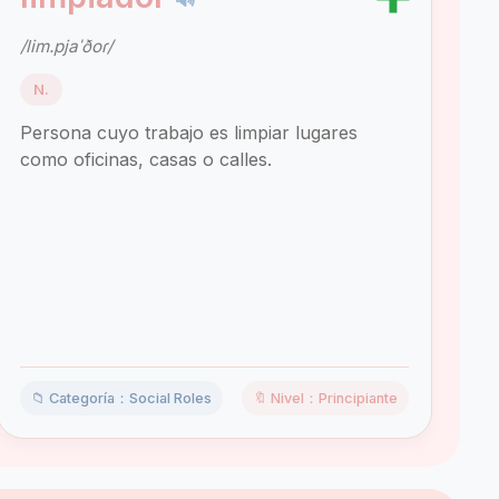
/lim.pjaˈðoɾ/
N.
Persona cuyo trabajo es limpiar lugares
como oficinas, casas o calles.
📁 Categoría：Social Roles
🔖 Nivel：Principiante