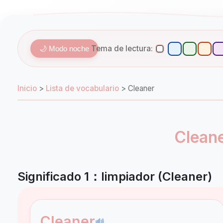
Tema de lectura:
🌙 Modo noche
Inicio
>
Lista de vocabulario
>
Cleaner
Cleane
Significado 1：limpiador (Cleaner)
Cleaner
🔊