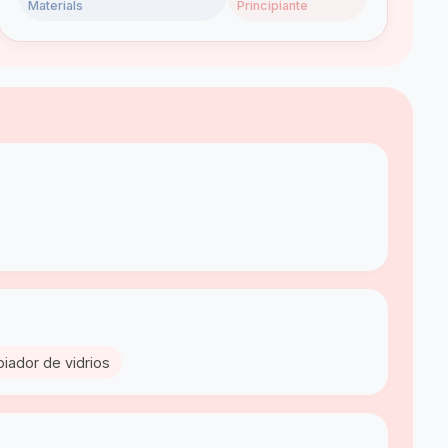
Materials
Principiante
piador de vidrios