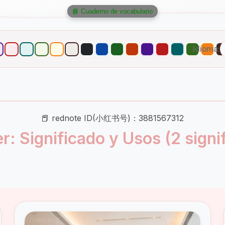
📘 Cuaderno de vocabulario
Idioma:
📕 rednote ID(小红书号)：3881567312
r: Significado y Usos (2 signi