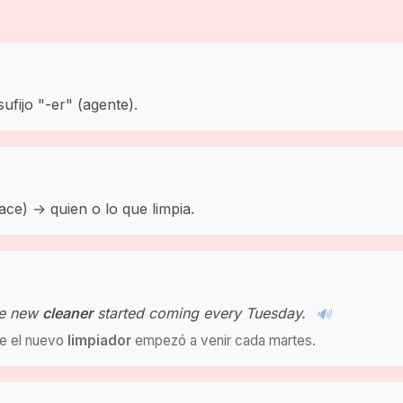
sufijo "-er" (agente).
ace) → quien o lo que limpia.
he new
cleaner
started coming every Tuesday.
🔊
e el nuevo
limpiador
empezó a venir cada martes.