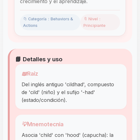
crecimiento y el aprendizaje.
📁 Categoría：Behaviors &
🔖 Nivel：
Actions
Principiante
📘 Detalles y uso
📖
Raíz
Del inglés antiguo 'cildhad', compuesto
de 'cild' (niño) y el sufijo '-had'
(estado/condición).
💡
Mnemotecnia
Asocia 'child' con 'hood' (capucha): la