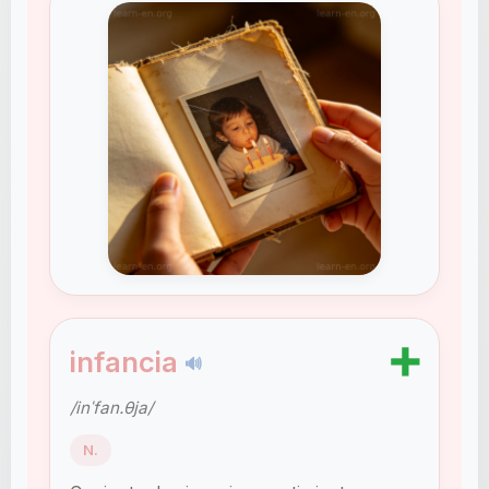
➕
infancia
🔊
/inˈfan.θja/
N.