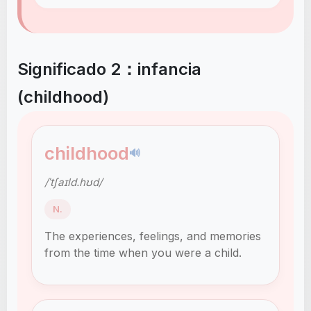
Significado 2：infancia
(childhood)
childhood
🔊
/ˈtʃaɪld.hʊd/
N.
The experiences, feelings, and memories
from the time when you were a child.