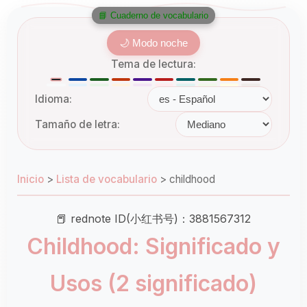
📘 Cuaderno de vocabulario
🌙 Modo noche
Tema de lectura:
Idioma:
Tamaño de letra:
Inicio
>
Lista de vocabulario
>
childhood
📕 rednote ID(小红书号)：3881567312
Childhood: Significado y
Usos (2 significado)