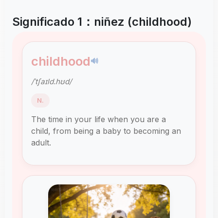
Significado 1：niñez (childhood)
childhood
🔊
/ˈtʃaɪld.hʊd/
N.
The time in your life when you are a
child, from being a baby to becoming an
adult.