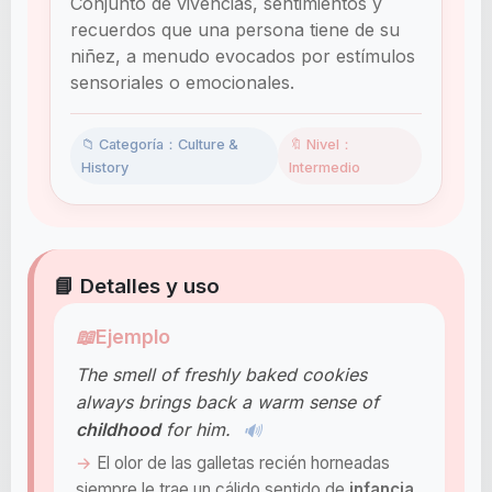
Conjunto de vivencias, sentimientos y
recuerdos que una persona tiene de su
niñez, a menudo evocados por estímulos
sensoriales o emocionales.
📁 Categoría：Culture &
🔖 Nivel：
History
Intermedio
📘 Detalles y uso
📖
Ejemplo
The smell of freshly baked cookies
always brings back a warm sense of
childhood
for him.
🔊
El olor de las galletas recién horneadas
siempre le trae un cálido sentido de
infancia
.